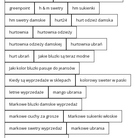
greenpoint
h & m swetry
hm sukienki
hm swetry damskie
hurt24
hurt odzież damska
hurtownia
hurtownia odzieży
hurtownia odzieży damskiej
hurtownia ubrań
hurt ubrań
Jakie bluzki są teraz modne
Jaki kolor bluzki pasuje do jeansów
Kiedy są wyprzedaże w sklepach
kolorowy sweter w paski
letnie wyprzedaże
mango ubrania
Markowe bluzki damskie wyprzedaż
markowe ciuchy za grosze
Markowe sukienki włoskie
markowe swetry wyprzedaż
markowe ubrania