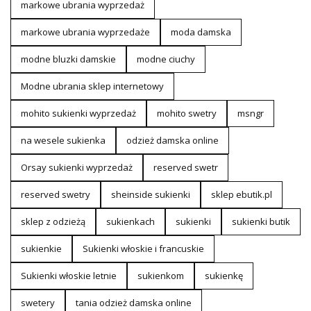
markowe ubrania wyprzedaż
markowe ubrania wyprzedaże
moda damska
modne bluzki damskie
modne ciuchy
Modne ubrania sklep internetowy
mohito sukienki wyprzedaż
mohito swetry
msngr
na wesele sukienka
odzież damska online
Orsay sukienki wyprzedaż
reserved swetr
reserved swetry
sheinside sukienki
sklep ebutik.pl
sklep z odzieżą
sukienkach
sukienki
sukienki butik
sukienkie
Sukienki włoskie i francuskie
Sukienki włoskie letnie
sukienkom
sukienkę
swetery
tania odzież damska online