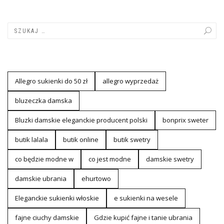
Allegro sukienki do 50 zł
allegro wyprzedaż
bluzeczka damska
Bluzki damskie eleganckie producent polski
bonprix sweter
butik lalala
butik online
butik swetry
co będzie modne w
co jest modne
damskie swetry
damskie ubrania
ehurtowo
Eleganckie sukienki włoskie
e sukienki na wesele
fajne ciuchy damskie
Gdzie kupić fajne i tanie ubrania