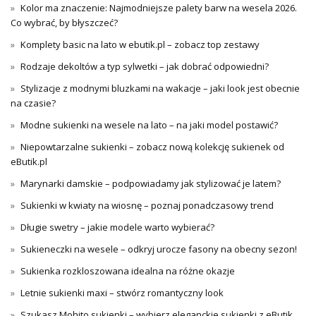
Kolor ma znaczenie: Najmodniejsze palety barw na wesela 2026.
Co wybrać, by błyszczeć?
Komplety basic na lato w ebutik.pl – zobacz top zestawy
Rodzaje dekoltów a typ sylwetki – jak dobrać odpowiedni?
Stylizacje z modnymi bluzkami na wakacje – jaki look jest obecnie
na czasie?
Modne sukienki na wesele na lato – na jaki model postawić?
Niepowtarzalne sukienki – zobacz nową kolekcję sukienek od
eButik.pl
Marynarki damskie – podpowiadamy jak stylizować je latem?
Sukienki w kwiaty na wiosnę – poznaj ponadczasowy trend
Długie swetry – jakie modele warto wybierać?
Sukieneczki na wesele – odkryj urocze fasony na obecny sezon!
Sukienka rozkloszowana idealna na różne okazje
Letnie sukienki maxi – stwórz romantyczny look
Szukasz Mohito sukienki – wybierz eleganckie sukienki z eButik