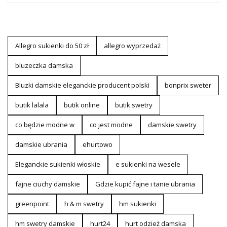
Allegro sukienki do 50 zł
allegro wyprzedaż
bluzeczka damska
Bluzki damskie eleganckie producent polski
bonprix sweter
butik lalala
butik online
butik swetry
co będzie modne w
co jest modne
damskie swetry
damskie ubrania
ehurtowo
Eleganckie sukienki włoskie
e sukienki na wesele
fajne ciuchy damskie
Gdzie kupić fajne i tanie ubrania
greenpoint
h & m swetry
hm sukienki
hm swetry damskie
hurt24
hurt odzież damska