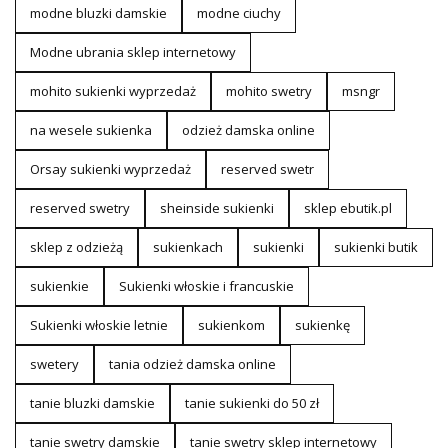
modne bluzki damskie
modne ciuchy
Modne ubrania sklep internetowy
mohito sukienki wyprzedaż
mohito swetry
msngr
na wesele sukienka
odzież damska online
Orsay sukienki wyprzedaż
reserved swetr
reserved swetry
sheinside sukienki
sklep ebutik.pl
sklep z odzieżą
sukienkach
sukienki
sukienki butik
sukienkie
Sukienki włoskie i francuskie
Sukienki włoskie letnie
sukienkom
sukienkę
swetery
tania odzież damska online
tanie bluzki damskie
tanie sukienki do 50 zł
tanie swetry damskie
tanie swetry sklep internetowy