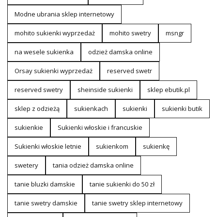
Modne ubrania sklep internetowy
mohito sukienki wyprzedaż
mohito swetry
msngr
na wesele sukienka
odzież damska online
Orsay sukienki wyprzedaż
reserved swetr
reserved swetry
sheinside sukienki
sklep ebutik.pl
sklep z odzieżą
sukienkach
sukienki
sukienki butik
sukienkie
Sukienki włoskie i francuskie
Sukienki włoskie letnie
sukienkom
sukienkę
swetery
tania odzież damska online
tanie bluzki damskie
tanie sukienki do 50 zł
tanie swetry damskie
tanie swetry sklep internetowy