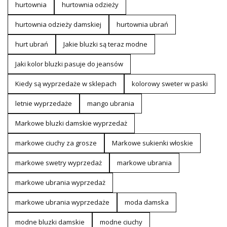
hurtownia
hurtownia odzieży
hurtownia odzieży damskiej
hurtownia ubrań
hurt ubrań
Jakie bluzki są teraz modne
Jaki kolor bluzki pasuje do jeansów
Kiedy są wyprzedaże w sklepach
kolorowy sweter w paski
letnie wyprzedaże
mango ubrania
Markowe bluzki damskie wyprzedaż
markowe ciuchy za grosze
Markowe sukienki włoskie
markowe swetry wyprzedaż
markowe ubrania
markowe ubrania wyprzedaż
markowe ubrania wyprzedaże
moda damska
modne bluzki damskie
modne ciuchy