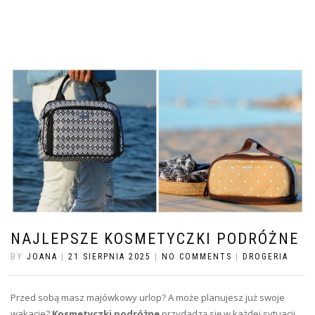
NAJLEPSZE KOSMETYCZKI PODRÓŻNE
BY
JOANA
|
21 SIERPNIA 2025
|
NO COMMENTS
|
DROGERIA
Przed sobą masz majówkowy urlop? A może planujesz już swoje
wakacje?
Kosmetyczki podróżne
przydadzą się w każdej sytuacji.