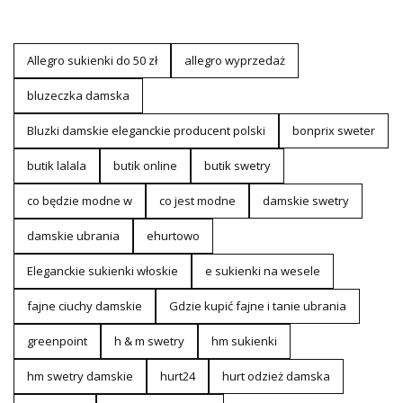
Allegro sukienki do 50 zł
allegro wyprzedaż
bluzeczka damska
Bluzki damskie eleganckie producent polski
bonprix sweter
butik lalala
butik online
butik swetry
co będzie modne w
co jest modne
damskie swetry
damskie ubrania
ehurtowo
Eleganckie sukienki włoskie
e sukienki na wesele
fajne ciuchy damskie
Gdzie kupić fajne i tanie ubrania
greenpoint
h & m swetry
hm sukienki
hm swetry damskie
hurt24
hurt odzież damska