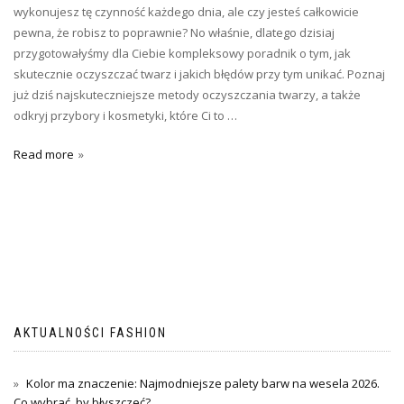
wykonujesz tę czynność każdego dnia, ale czy jesteś całkowicie
pewna, że robisz to poprawnie? No właśnie, dlatego dzisiaj
przygotowałyśmy dla Ciebie kompleksowy poradnik o tym, jak
skutecznie oczyszczać twarz i jakich błędów przy tym unikać. Poznaj
już dziś najskuteczniejsze metody oczyszczania twarzy, a także
odkryj przybory i kosmetyki, które Ci to …
Read more
AKTUALNOŚCI FASHION
Kolor ma znaczenie: Najmodniejsze palety barw na wesela 2026.
Co wybrać, by błyszczeć?