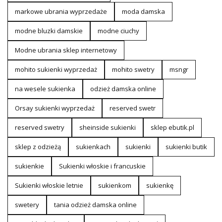
markowe ubrania wyprzedaże
moda damska
modne bluzki damskie
modne ciuchy
Modne ubrania sklep internetowy
mohito sukienki wyprzedaż
mohito swetry
msngr
na wesele sukienka
odzież damska online
Orsay sukienki wyprzedaż
reserved swetr
reserved swetry
sheinside sukienki
sklep ebutik.pl
sklep z odzieżą
sukienkach
sukienki
sukienki butik
sukienkie
Sukienki włoskie i francuskie
Sukienki włoskie letnie
sukienkom
sukienkę
swetery
tania odzież damska online