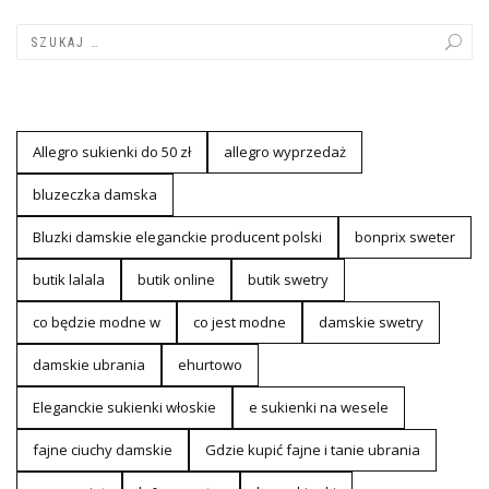
Allegro sukienki do 50 zł
allegro wyprzedaż
bluzeczka damska
Bluzki damskie eleganckie producent polski
bonprix sweter
butik lalala
butik online
butik swetry
co będzie modne w
co jest modne
damskie swetry
damskie ubrania
ehurtowo
Eleganckie sukienki włoskie
e sukienki na wesele
fajne ciuchy damskie
Gdzie kupić fajne i tanie ubrania