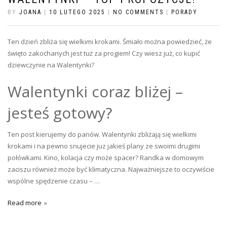
BY
JOANA
|
10 LUTEGO 2025
|
NO COMMENTS
|
PORADY
Ten dzień zbliża się wielkimi krokami. Śmiało można powiedzieć, że
święto zakochanych jest tuż za progiem! Czy wiesz już, co kupić
dziewczynie na Walentynki?
Walentynki coraz bliżej –
jesteś gotowy?
Ten post kierujemy do panów. Walentynki zbliżają się wielkimi
krokami i na pewno snujecie juz jakieś plany ze swoimi drugimi
połówkami. Kino, kolacja czy może spacer? Randka w domowym
zaciszu również może być klimatyczna. Najważniejsze to oczywiście
wspólne spędzenie czasu – …
Read more