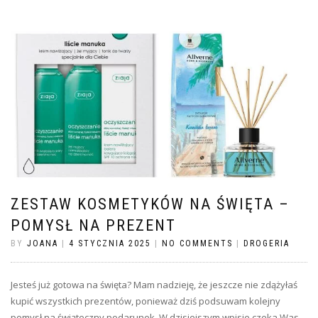
ZESTAW KOSMETYKÓW NA ŚWIĘTA –
POMYSŁ NA PREZENT
BY
JOANA
|
4 STYCZNIA 2025
|
NO COMMENTS
|
DROGERIA
Jesteś już gotowa na święta? Mam nadzieję, że jeszcze nie zdążyłaś
kupić wszystkich prezentów, ponieważ dziś podsuwam kolejny
pomysł na świąteczny podarunek. W dzisiejszym wpisie czeka Was