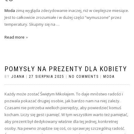
Moda
zimą wygląda zdecydowanie inaczej, niż w cieplejsze miesiące.
Jest to całkowicie zrozumiałe i w dużej części “wymuszone” przez
temperatury. Skupmy się na …
Read more
POMYSŁY NA PREZENTY DLA KOBIETY
BY
JOANA
|
27 SIERPNIA 2025
|
NO COMMENTS
|
MODA
Każdy może zostać Świętym Mikołajem. To daje mnóstwo radości i
pozwala pokazać drugiej osobie, jak bardzo nam na niej zależy.
Czasami nie potrzeba wielkich pieniędzy, aby powiedzieć komuś
kocham. Liczy się gest i pamięć. W tym wszystkim warto też pamiętać,
aby prezent był dedykowany właśnie dla tej jednej, konkretnej
osoby. Na pewno znajdzie się coś, co sprawi jej szczególną radość.