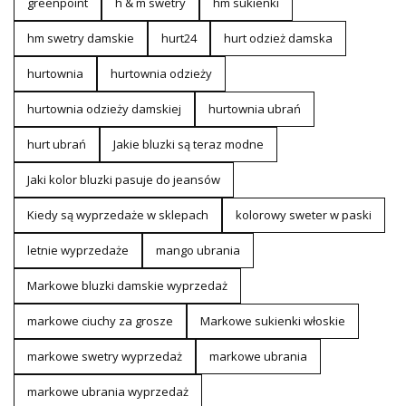
greenpoint
h & m swetry
hm sukienki
hm swetry damskie
hurt24
hurt odzież damska
hurtownia
hurtownia odzieży
hurtownia odzieży damskiej
hurtownia ubrań
hurt ubrań
Jakie bluzki są teraz modne
Jaki kolor bluzki pasuje do jeansów
Kiedy są wyprzedaże w sklepach
kolorowy sweter w paski
letnie wyprzedaże
mango ubrania
Markowe bluzki damskie wyprzedaż
markowe ciuchy za grosze
Markowe sukienki włoskie
markowe swetry wyprzedaż
markowe ubrania
markowe ubrania wyprzedaż