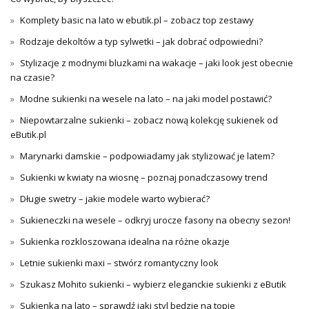
Komplety basic na lato w ebutik.pl – zobacz top zestawy
Rodzaje dekoltów a typ sylwetki – jak dobrać odpowiedni?
Stylizacje z modnymi bluzkami na wakacje – jaki look jest obecnie
na czasie?
Modne sukienki na wesele na lato – na jaki model postawić?
Niepowtarzalne sukienki – zobacz nową kolekcję sukienek od
eButik.pl
Marynarki damskie – podpowiadamy jak stylizować je latem?
Sukienki w kwiaty na wiosnę – poznaj ponadczasowy trend
Długie swetry – jakie modele warto wybierać?
Sukieneczki na wesele – odkryj urocze fasony na obecny sezon!
Sukienka rozkloszowana idealna na różne okazje
Letnie sukienki maxi – stwórz romantyczny look
Szukasz Mohito sukienki – wybierz eleganckie sukienki z eButik
Sukienka na lato – sprawdź jaki styl będzie na topie