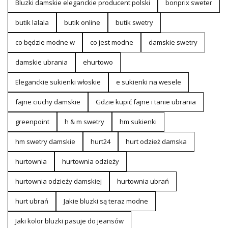
Bluzki damskie eleganckie producent polski
bonprix sweter
butik lalala
butik online
butik swetry
co będzie modne w
co jest modne
damskie swetry
damskie ubrania
ehurtowo
Eleganckie sukienki włoskie
e sukienki na wesele
fajne ciuchy damskie
Gdzie kupić fajne i tanie ubrania
greenpoint
h & m swetry
hm sukienki
hm swetry damskie
hurt24
hurt odzież damska
hurtownia
hurtownia odzieży
hurtownia odzieży damskiej
hurtownia ubrań
hurt ubrań
Jakie bluzki są teraz modne
Jaki kolor bluzki pasuje do jeansów