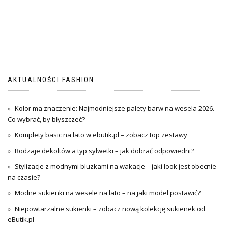
AKTUALNOŚCI FASHION
Kolor ma znaczenie: Najmodniejsze palety barw na wesela 2026.
Co wybrać, by błyszczeć?
Komplety basic na lato w ebutik.pl – zobacz top zestawy
Rodzaje dekoltów a typ sylwetki – jak dobrać odpowiedni?
Stylizacje z modnymi bluzkami na wakacje – jaki look jest obecnie
na czasie?
Modne sukienki na wesele na lato – na jaki model postawić?
Niepowtarzalne sukienki – zobacz nową kolekcję sukienek od
eButik.pl