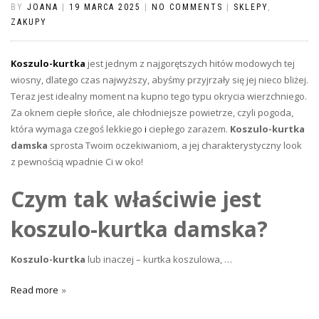
BY
JOANA
|
19 MARCA 2025
|
NO COMMENTS
|
SKLEPY
,
ZAKUPY
Koszulo-kurtka
jest jednym z najgorętszych hitów modowych tej
wiosny, dlatego czas najwyższy, abyśmy przyjrzały się jej nieco bliżej.
Teraz jest idealny moment na kupno tego typu okrycia wierzchniego.
Za oknem ciepłe słońce, ale chłodniejsze powietrze, czyli pogoda,
która wymaga czegoś lekkiego
i
ciepłego zarazem.
Koszulo-kurtka
damska
sprosta Twoim oczekiwaniom, a jej charakterystyczny look
z pewnością wpadnie Ci w oko!
Czym tak właściwie jest
koszulo-kurtka damska?
Koszulo-kurtka
lub inaczej – kurtka koszulowa, …
Read more