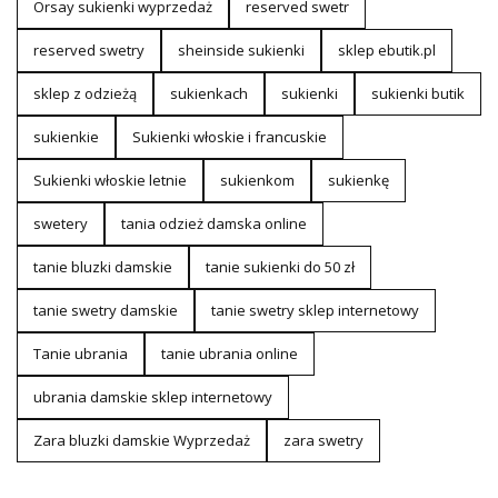
Orsay sukienki wyprzedaż
reserved swetr
reserved swetry
sheinside sukienki
sklep ebutik.pl
sklep z odzieżą
sukienkach
sukienki
sukienki butik
sukienkie
Sukienki włoskie i francuskie
Sukienki włoskie letnie
sukienkom
sukienkę
swetery
tania odzież damska online
tanie bluzki damskie
tanie sukienki do 50 zł
tanie swetry damskie
tanie swetry sklep internetowy
Tanie ubrania
tanie ubrania online
ubrania damskie sklep internetowy
Zara bluzki damskie Wyprzedaż
zara swetry