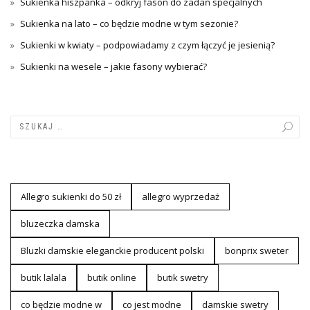
Sukienka hiszpanka – odkryj fason do zadań specjalnych
Sukienka na lato – co będzie modne w tym sezonie?
Sukienki w kwiaty – podpowiadamy z czym łączyć je jesienią?
Sukienki na wesele – jakie fasony wybierać?
Allegro sukienki do 50 zł
allegro wyprzedaż
bluzeczka damska
Bluzki damskie eleganckie producent polski
bonprix sweter
butik lalala
butik online
butik swetry
co będzie modne w
co jest modne
damskie swetry