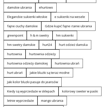
damskie ubrania
ehurtowo
Eleganckie sukienki włoskie
e sukienki na wesele
fajne ciuchy damskie
Gdzie kupić fajne i tanie ubrania
greenpoint
h & m swetry
hm sukienki
hm swetry damskie
hurt24
hurt odzież damska
hurtownia
hurtownia odzieży
hurtownia odzieży damskiej
hurtownia ubrań
hurt ubrań
Jakie bluzki są teraz modne
Jaki kolor bluzki pasuje do jeansów
Kiedy są wyprzedaże w sklepach
kolorowy sweter w paski
letnie wyprzedaże
mango ubrania