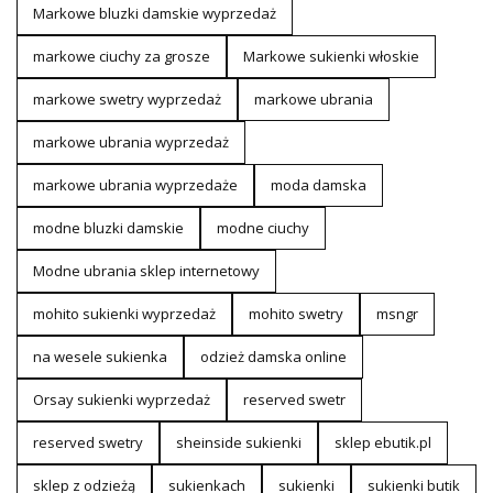
Markowe bluzki damskie wyprzedaż
markowe ciuchy za grosze
Markowe sukienki włoskie
markowe swetry wyprzedaż
markowe ubrania
markowe ubrania wyprzedaż
markowe ubrania wyprzedaże
moda damska
modne bluzki damskie
modne ciuchy
Modne ubrania sklep internetowy
mohito sukienki wyprzedaż
mohito swetry
msngr
na wesele sukienka
odzież damska online
Orsay sukienki wyprzedaż
reserved swetr
reserved swetry
sheinside sukienki
sklep ebutik.pl
sklep z odzieżą
sukienkach
sukienki
sukienki butik