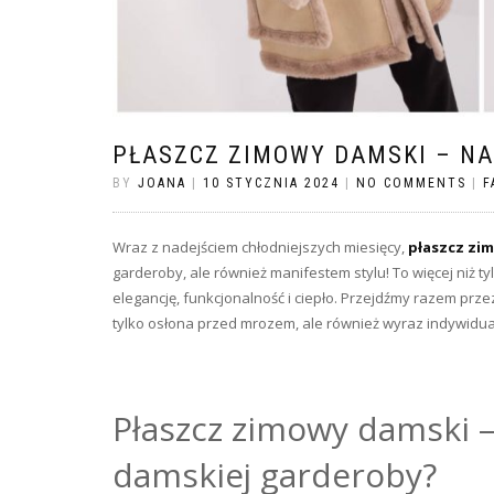
PŁASZCZ ZIMOWY DAMSKI – N
BY
JOANA
|
10 STYCZNIA 2024
|
NO COMMENTS
|
F
Wraz z nadejściem chłodniejszych miesięcy,
płaszcz zi
garderoby, ale również manifestem stylu! To więcej niż ty
elegancję, funkcjonalność i ciepło. Przejdźmy razem prz
tylko osłona przed mrozem, ale również wyraz indywidua
Płaszcz zimowy damski – 
damskiej garderoby?