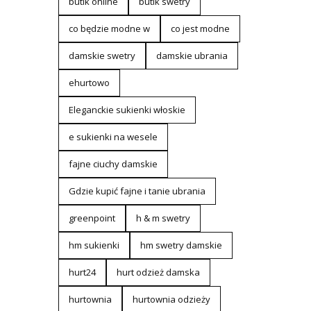
butik online
butik swetry
co będzie modne w
co jest modne
damskie swetry
damskie ubrania
ehurtowo
Eleganckie sukienki włoskie
e sukienki na wesele
fajne ciuchy damskie
Gdzie kupić fajne i tanie ubrania
greenpoint
h & m swetry
hm sukienki
hm swetry damskie
hurt24
hurt odzież damska
hurtownia
hurtownia odzieży