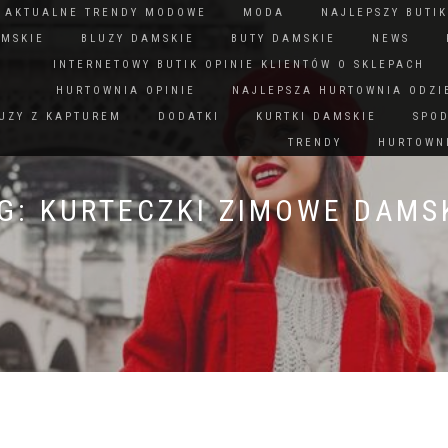
N AKTUALNE TRENDY MODOWE
MODA
NAJLEPSZY BUTIK
AMSKIE
BLUZY DAMSKIE
BUTY DAMSKIE
NEWS
INTERNETOWY BUTIK OPINIE KLIENTÓW O SKLEPACH
HURTOWNIA OPINIE
NAJLEPSZA HURTOWNIA ODZI
UZY Z KAPTUREM
DODATKI
KURTKI DAMSKIE
SPO
TRENDY
HURTOWNI
G:
KURTECZKI ZIMOWE DAMS