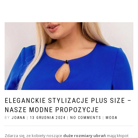
ELEGANCKIE STYLIZACJE PLUS SIZE –
NASZE MODNE PROPOZYCJE
BY
JOANA
|
13 GRUDNIA 2024
|
NO COMMENTS
|
MODA
Zdarza się, ze kobiety noszące
duże rozmiary ubrań
mają kłopot