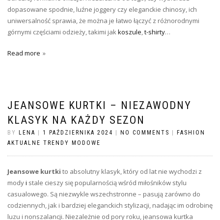
dopasowane spodnie, luźne joggery czy eleganckie chinosy, ich
uniwersalność sprawia, że można je łatwo łączyć z różnorodnymi
górnymi częściami odzieży, takimi jak
koszule
,
t-shirty
…
Read more
JEANSOWE KURTKI – NIEZAWODNY
KLASYK NA KAŻDY SEZON
BY
LENA
|
1 PAŹDZIERNIKA 2024
|
NO COMMENTS
|
FASHION
AKTUALNE TRENDY MODOWE
Jeansowe kurtki
to absolutny klasyk, który od lat nie wychodzi z
mody
i
stale cieszy się popularnością wśród miłośników stylu
casualowego. Są niezwykle wszechstronne – pasują zarówno do
codziennych, jak i bardziej eleganckich stylizacji, nadając im odrobinę
luzu i nonszalancji. Niezależnie od pory roku, jeansowa kurtka