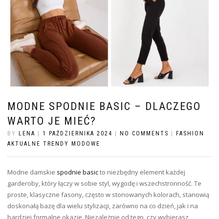
MODNE SPODNIE BASIC – DLACZEGO
WARTO JE MIEĆ?
BY
LENA
|
1 PAŹDZIERNIKA 2024
|
NO COMMENTS
|
FASHION
AKTUALNE TRENDY MODOWE
Modne damskie
spodnie basic
to niezbędny element każdej
garderoby, który łączy w sobie styl, wygodę i wszechstronność. Te
proste, klasyczne fasony, często w stonowanych kolorach, stanowią
doskonałą bazę dla wielu stylizacji, zarówno na co dzień, jak i na
bardziej formalne okazje. Niezależnie od tego, czy wybierasz