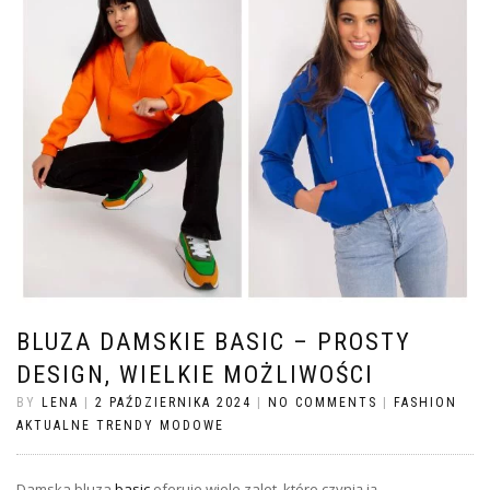
BLUZA DAMSKIE BASIC – PROSTY
DESIGN, WIELKIE MOŻLIWOŚCI
BY
LENA
|
2 PAŹDZIERNIKA 2024
|
NO COMMENTS
|
FASHION
AKTUALNE TRENDY MODOWE
Damska bluza
basic
oferuje wiele zalet, które czynią ją