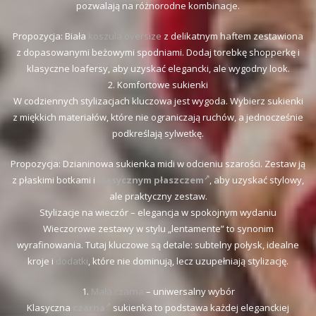
pozwalają na różnorodne kombinacje.
Propozycja: Biała
koszula oversize
z delikatnym haftem zestawiona
z dopasowanymi beżowymi spodniami. Dodaj torebkę shopperkę i
klasyczne loafersy, aby uzyskać elegancki, ale wygodny look.
2. Komfortowe sukienki
W codziennych stylizacjach kluczowa jest wygoda. Wybierz sukienki
z miękkich materiałów, które nie ograniczają ruchów, a jednocześnie
podkreślają sylwetkę.
Propozycja: Dzianinowa sukienka midi w odcieniu szarości. Zestaw ją
z płaskimi botkami i
klasycznym płaszczem
, aby uzyskać stylowy,
ale praktyczny zestaw.
Stylizacje na wieczór – elegancja w spokojnym wydaniu
Wieczorowe zestawy w stylu „lentamente” to synonim
wyrafinowania. Tutaj kluczowe są detale: subtelny połysk, idealne
kroje i
dodatki
, które nie dominują, lecz uzupełniają stylizację.
1.
Mała czarna
– uniwersalny wybór
Klasyczna
czarna
sukienka to podstawa każdej eleganckiej