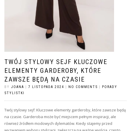
TWÓJ STYLOWY SEJF KLUCZOWE
ELEMENTY GARDEROBY, KTÓRE
ZAWSZE BĘDĄ NA CZASIE
BY
JOANA
|
7 LISTOPADA 2024
|
NO COMMENTS
|
PORADY
STYLISTKI
Twój stylowy sejf: Kluczowe elementy garderoby, które zawsze będą
na czasie. Garderoba może być miejscem pełnym inspiracji, ale
również źródłem modowych dylematów. Kiedy stajemy przed
wyzwaniem wyboru stylizacji, zwłaszcza na ważne wyjścia, często