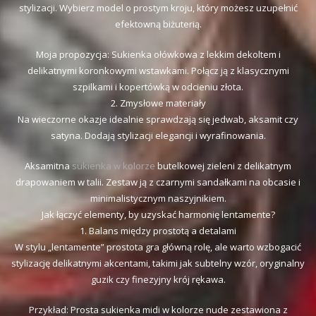
stylizacji. Wybierz model o prostym kroju, który możesz uzupełnić
efektowną biżuterią.
Moja propozycja: Sukienka ołówkowa z lekkim dekoltem i
delikatnymi koronkowymi wstawkami. Połącz ją z klasycznymi
szpilkami i kopertówką w odcieniu złota.
2. Zmysłowe materiały
Na wieczorne okazje idealnie sprawdzają się jedwab, aksamit czy
satyna. Dodają stylizacji elegancji i wyrafinowania.
Aksamitna
sukienka w kolorze
butelkowej zieleni z delikatnym
drapowaniem w talii. Zestaw ją z czarnymi sandałkami na obcasie i
minimalistycznym naszyjnikiem.
Jak łączyć elementy, by uzyskać harmonię lentamente?
1. Balans między prostotą a detalami
W stylu „lentamente” prostota gra główną rolę, ale warto wzbogacić
stylizację delikatnymi akcentami, takimi jak subtelny wzór, oryginalny
guzik czy finezyjny krój rękawa.
Przykład: Prosta sukienka midi w kolorze nude zestawiona z