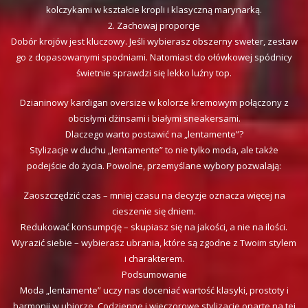
kolczykami w kształcie kropli i klasyczną marynarką.
2. Zachowaj proporcje
Dobór krojów jest kluczowy. Jeśli wybierasz obszerny sweter, zestaw
go z dopasowanymi spodniami. Natomiast do ołówkowej spódnicy
świetnie sprawdzi się lekko luźny top.
Dzianinowy kardigan oversize w kolorze kremowym połączony z
obcisłymi dżinsami i białymi sneakersami.
Dlaczego warto postawić na „lentamente”?
Stylizacje w duchu „lentamente” to nie tylko moda, ale także
podejście do życia. Powolne, przemyślane wybory pozwalają:
Zaoszczędzić czas – mniej czasu na decyzje oznacza więcej na
cieszenie się dniem.
Redukować konsumpcję – skupiasz się na jakości, a nie na ilości.
Wyrazić siebie – wybierasz ubrania, które są zgodne z Twoim stylem
i charakterem.
Podsumowanie
Moda „lentamente” uczy nas doceniać wartość klasyki, prostoty i
harmonii w ubiorze. Codzienne i wieczorowe stylizacje oparte na tej