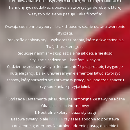
trendów. Oparte na klasycznych krojach, neutralnych kolorach i
harmonijnych dodatkach, pozwala stworzyć garderobę, w której
wszystko do siebie pasuje. Taka filozofia:
Oswaja codzienne wybory – brak chaosu w szafie ułatwia tworzenie
stylizacji.
Podkreśla osobisty styl – wybierasz ubrania, które odzwierciedlają
Twój charakter i gust.
Redukuje nadmiar – skupiasz się na jakości, a nie ilości.
Stylizacje codzienne – komfort i klasyka
Codzienne zestawy w stylu „lentamente” łączą prostotę i wygodę z
nutą elegancji. Dzięki uniwersalnym elementom łatwo stworzyć
zestaw, który sprawdzi się zarówno w pracy, jak i podczas spaceru
czy spotkania z przyjaciółmi.
Stylizacje Lentamente Jak Budować Harmonijne Zestawy na Różne
Okazje –
sklep
internetowy
1. Neutralne kolory – baza stylizacji
Beżowe swetry, białe
koszule
czy szare spodnie to podstawa
codziennej garderoby. Neutralne odcienie pasują do siebie i