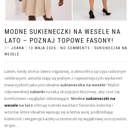
MODNE SUKIENECZKI NA WESELE NA
LATO – POZNAJ TOPOWE FASONY!
BY
JOANA
|
13 MAJA 2026
|
NO COMMENTS
|
SUKIENECZKA NA
WESELE
Latem, kiedy słońce świeci najjaśniej, a atmosfera sprzyja radosnym
celebracjom, wesela stają się jednym z najważniejszych wydarzeń
towarzyskich! Jaka jest idealna
sukieneczka na wesele
? Wybór
odpowiedniej
sukienki
na taką okazję jest kluczowy, aby czuć się
komfortowo i wyglądać olśniewająco.
Modne
sukieneczki na
wesele
na lato
oferują szeroki wachlarz fasonów, kolorów i
wzorów, które idealnie wpisują się w letnią aurę, podkreślając
kobiecość i elegancję każdej uczestniczki tej wyjątkowej uroczystości.
W tym …