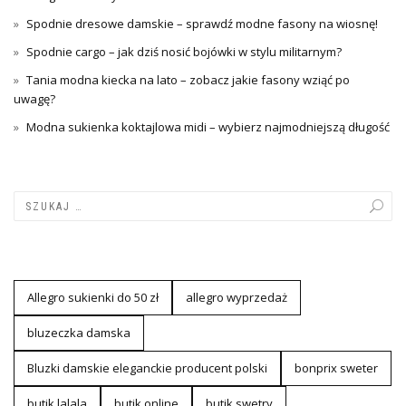
Spodnie dresowe damskie – sprawdź modne fasony na wiosnę!
Spodnie cargo – jak dziś nosić bojówki w stylu militarnym?
Tania modna kiecka na lato – zobacz jakie fasony wziąć po
uwagę?
Modna sukienka koktajlowa midi – wybierz najmodniejszą długość
Allegro sukienki do 50 zł
allegro wyprzedaż
bluzeczka damska
Bluzki damskie eleganckie producent polski
bonprix sweter
butik lalala
butik online
butik swetry