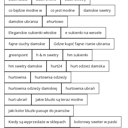
co będzie modne w
co jest modne
damskie swetry
damskie ubrania
ehurtowo
Eleganckie sukienki włoskie
e sukienki na wesele
fajne ciuchy damskie
Gdzie kupić fajne i tanie ubrania
greenpoint
h & m swetry
hm sukienki
hm swetry damskie
hurt24
hurt odzież damska
hurtownia
hurtownia odzieży
hurtownia odzieży damskiej
hurtownia ubrań
hurt ubrań
Jakie bluzki są teraz modne
Jaki kolor bluzki pasuje do jeansów
Kiedy są wyprzedaże w sklepach
kolorowy sweter w paski