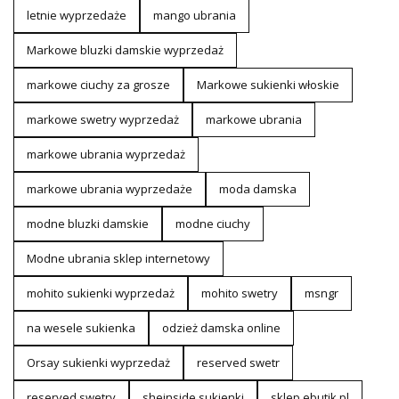
letnie wyprzedaże
mango ubrania
Markowe bluzki damskie wyprzedaż
markowe ciuchy za grosze
Markowe sukienki włoskie
markowe swetry wyprzedaż
markowe ubrania
markowe ubrania wyprzedaż
markowe ubrania wyprzedaże
moda damska
modne bluzki damskie
modne ciuchy
Modne ubrania sklep internetowy
mohito sukienki wyprzedaż
mohito swetry
msngr
na wesele sukienka
odzież damska online
Orsay sukienki wyprzedaż
reserved swetr
reserved swetry
sheinside sukienki
sklep ebutik.pl