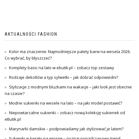
AKTUALNOŚCI FASHION
Kolor ma znaczenie: Najmodniejsze palety barw na wesela 2026.
Co wybrać, by błyszczeć?
Komplety basic na lato w ebutik.pl – zobacz top zestawy
Rodzaje dekoltów a typ sylwetki – jak dobrać odpowiedni?
Stylizacje z modnymi bluzkami na wakacje – jaki look jest obecnie
na czasie?
Modne sukienki na wesele na lato – na jaki model postawić?
Niepowtarzalne sukienki – zobacz nową kolekcję sukienek od
eButik.pl
Marynarki damskie – podpowiadamy jak stylizować je latem?
Sukienki w kwiaty na wiosnę – poznaj ponadczasowy trend