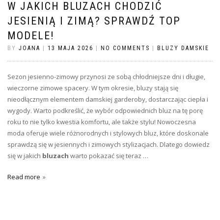
W JAKICH BLUZACH CHODZIĆ
JESIENIĄ I ZIMĄ? SPRAWDŹ TOP
MODELE!
BY
JOANA
|
13 MAJA 2026
|
NO COMMENTS
|
BLUZY DAMSKIE
Sezon jesienno-zimowy przynosi ze sobą chłodniejsze dni i długie,
wieczorne zimowe spacery. W tym okresie, bluzy stają się
nieodłącznym elementem damskiej garderoby, dostarczając ciepła i
wygody. Warto podkreślić, że wybór odpowiednich bluz na tę porę
roku to nie tylko kwestia komfortu, ale także stylu! Nowoczesna
moda oferuje wiele różnorodnych i stylowych bluz, które doskonale
sprawdzą się w jesiennych i zimowych stylizacjach. Dlatego dowiedz
się w jakich
bluzach
warto pokazać się teraz …
Read more