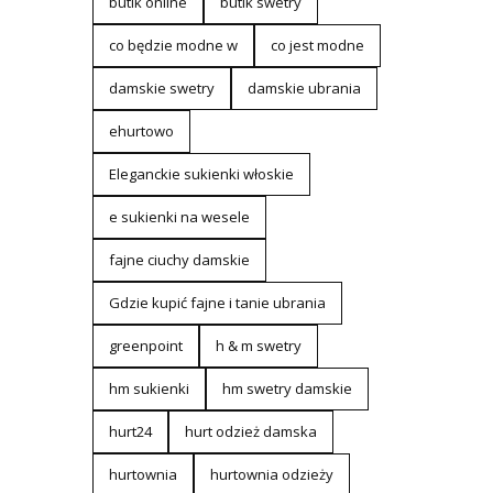
butik online
butik swetry
co będzie modne w
co jest modne
damskie swetry
damskie ubrania
ehurtowo
Eleganckie sukienki włoskie
e sukienki na wesele
fajne ciuchy damskie
Gdzie kupić fajne i tanie ubrania
greenpoint
h & m swetry
hm sukienki
hm swetry damskie
hurt24
hurt odzież damska
hurtownia
hurtownia odzieży