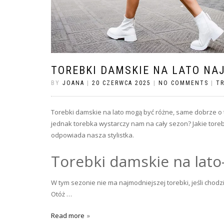
TOREBKI DAMSKIE NA LATO NA
BY
JOANA
|
20 CZERWCA 2025
|
NO COMMENTS
|
T
Torebki damskie na lato mogą być różne, same dobrze o 
jednak torebka wystarczy nam na cały sezon? Jakie torebk
odpowiada nasza stylistka.
Torebki damskie na lato
W tym sezonie nie ma najmodniejszej torebki, jeśli chodzi 
Otóż …
Read more