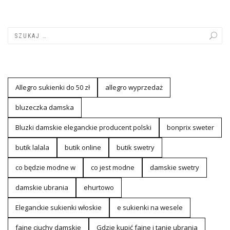
Allegro sukienki do 50 zł
allegro wyprzedaż
bluzeczka damska
Bluzki damskie eleganckie producent polski
bonprix sweter
butik lalala
butik online
butik swetry
co będzie modne w
co jest modne
damskie swetry
damskie ubrania
ehurtowo
Eleganckie sukienki włoskie
e sukienki na wesele
fajne ciuchy damskie
Gdzie kupić fajne i tanie ubrania