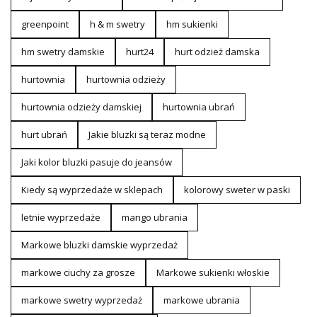
greenpoint
h & m swetry
hm sukienki
hm swetry damskie
hurt24
hurt odzież damska
hurtownia
hurtownia odzieży
hurtownia odzieży damskiej
hurtownia ubrań
hurt ubrań
Jakie bluzki są teraz modne
Jaki kolor bluzki pasuje do jeansów
Kiedy są wyprzedaże w sklepach
kolorowy sweter w paski
letnie wyprzedaże
mango ubrania
Markowe bluzki damskie wyprzedaż
markowe ciuchy za grosze
Markowe sukienki włoskie
markowe swetry wyprzedaż
markowe ubrania