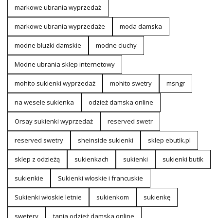
markowe ubrania wyprzedaż
markowe ubrania wyprzedaże
moda damska
modne bluzki damskie
modne ciuchy
Modne ubrania sklep internetowy
mohito sukienki wyprzedaż
mohito swetry
msngr
na wesele sukienka
odzież damska online
Orsay sukienki wyprzedaż
reserved swetr
reserved swetry
sheinside sukienki
sklep ebutik.pl
sklep z odzieżą
sukienkach
sukienki
sukienki butik
sukienkie
Sukienki włoskie i francuskie
Sukienki włoskie letnie
sukienkom
sukienkę
swetery
tania odzież damska online