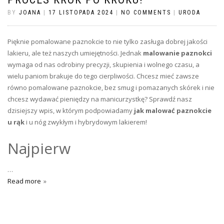
BY
JOANA
|
17 LISTOPADA 2024
|
NO COMMENTS
|
URODA
Pięknie pomalowane paznokcie to nie tylko zasługa dobrej jakości
lakieru, ale też naszych umiejętności. Jednak
malowanie paznokci
wymaga od nas odrobiny precyzji, skupienia i wolnego czasu, a
wielu paniom brakuje do tego cierpliwości. Chcesz mieć zawsze
równo pomalowane paznokcie, bez smug i pomazanych skórek i nie
chcesz wydawać pieniędzy na manicurzystkę? Sprawdź nasz
dzisiejszy wpis, w którym podpowiadamy
jak malować paznokcie
u rąk
i u nóg zwykłym i hybrydowym lakierem!
Najpierw
…
Read more