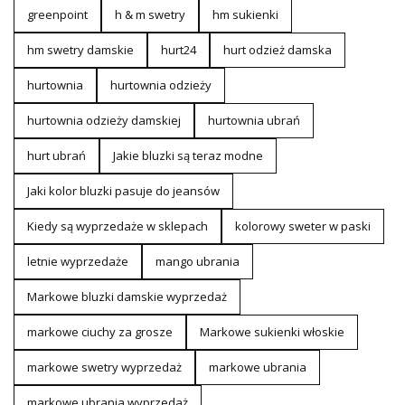
greenpoint
h & m swetry
hm sukienki
hm swetry damskie
hurt24
hurt odzież damska
hurtownia
hurtownia odzieży
hurtownia odzieży damskiej
hurtownia ubrań
hurt ubrań
Jakie bluzki są teraz modne
Jaki kolor bluzki pasuje do jeansów
Kiedy są wyprzedaże w sklepach
kolorowy sweter w paski
letnie wyprzedaże
mango ubrania
Markowe bluzki damskie wyprzedaż
markowe ciuchy za grosze
Markowe sukienki włoskie
markowe swetry wyprzedaż
markowe ubrania
markowe ubrania wyprzedaż