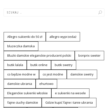
Allegro sukienki do 50 zł
allegro wyprzedaż
bluzeczka damska
Bluzki damskie eleganckie producent polski
bonprix sweter
butik lalala
butik online
butik swetry
co będzie modne w
co jest modne
damskie swetry
damskie ubrania
ehurtowo
Eleganckie sukienki włoskie
e sukienki na wesele
fajne ciuchy damskie
Gdzie kupić fajne i tanie ubrania