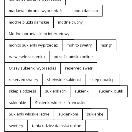
markowe ubrania wyprzedaże
moda damska
modne bluzki damskie
modne ciuchy
Modne ubrania sklep internetowy
mohito sukienki wyprzedaż
mohito swetry
msngr
na wesele sukienka
odzież damska online
Orsay sukienki wyprzedaż
reserved swetr
reserved swetry
sheinside sukienki
sklep ebutik.pl
sklep z odzieżą
sukienkach
sukienki
sukienki butik
sukienkie
Sukienki włoskie i francuskie
Sukienki włoskie letnie
sukienkom
sukienkę
swetery
tania odzież damska online