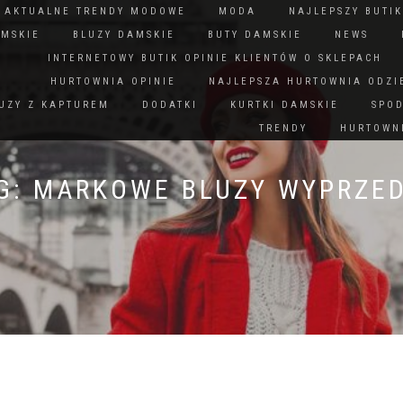
N AKTUALNE TRENDY MODOWE
MODA
NAJLEPSZY BUTIK
AMSKIE
BLUZY DAMSKIE
BUTY DAMSKIE
NEWS
INTERNETOWY BUTIK OPINIE KLIENTÓW O SKLEPACH
HURTOWNIA OPINIE
NAJLEPSZA HURTOWNIA ODZI
UZY Z KAPTUREM
DODATKI
KURTKI DAMSKIE
SPO
TRENDY
HURTOWNI
G:
MARKOWE BLUZY WYPRZE