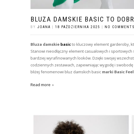
BLUZA DAMSKIE BASIC TO DOB
BY
JOANA
|
18 PAŹDZIERNIKA 2025
|
NO COMMENT
Bluza damskie
basic
to kluczowy element garderoby, któ
Stanowi nieodłączny element casualowych i sportowych s
bardziej wyrafinowanych looków. Dzięki swojej wszechst
codziennych zestawach, zapewniając wygodę i swobodę ru
bliżej fenomenowi bluz damskich basic
marki Basic Fee
Read more