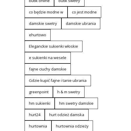
butik online
butik swetry
co będzie modne w
co jest modne
damskie swetry
damskie ubrania
ehurtowo
Eleganckie sukienki włoskie
e sukienki na wesele
fajne ciuchy damskie
Gdzie kupić fajne i tanie ubrania
greenpoint
h & m swetry
hm sukienki
hm swetry damskie
hurt24
hurt odzież damska
hurtownia
hurtownia odzieży