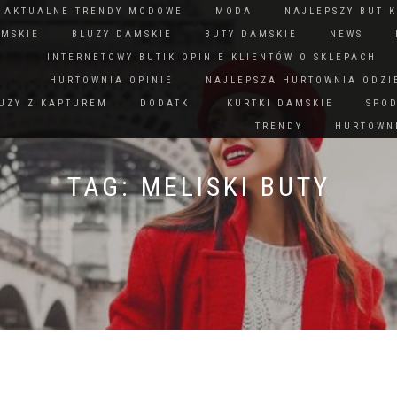
N AKTUALNE TRENDY MODOWE
MODA
NAJLEPSZY BUTIK
AMSKIE
BLUZY DAMSKIE
BUTY DAMSKIE
NEWS
INTERNETOWY BUTIK OPINIE KLIENTÓW O SKLEPACH
HURTOWNIA OPINIE
NAJLEPSZA HURTOWNIA ODZI
UZY Z KAPTUREM
DODATKI
KURTKI DAMSKIE
SPO
TRENDY
HURTOWNI
TAG:
MELISKI BUTY