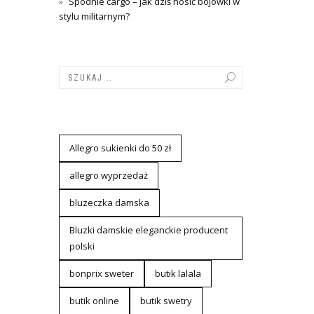
Spodnie cargo – jak dziś nosić bojówki w
stylu militarnym?
Allegro sukienki do 50 zł
allegro wyprzedaż
bluzeczka damska
Bluzki damskie eleganckie producent
polski
bonprix sweter
butik lalala
butik online
butik swetry