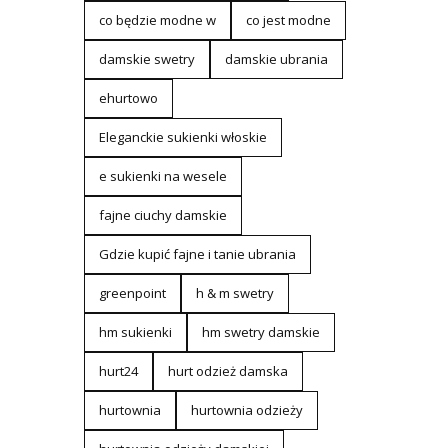
co będzie modne w
co jest modne
damskie swetry
damskie ubrania
ehurtowo
Eleganckie sukienki włoskie
e sukienki na wesele
fajne ciuchy damskie
Gdzie kupić fajne i tanie ubrania
greenpoint
h & m swetry
hm sukienki
hm swetry damskie
hurt24
hurt odzież damska
hurtownia
hurtownia odzieży