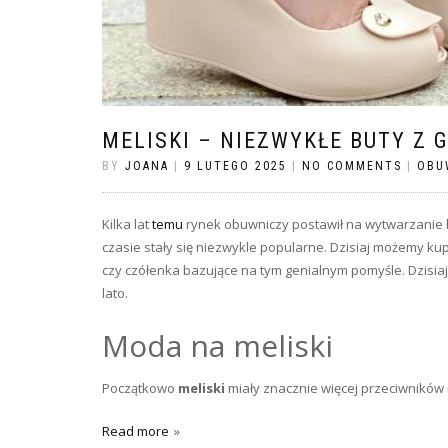
MELISKI – NIEZWYKŁE BUTY Z 
BY
JOANA
|
9 LUTEGO 2025
|
NO COMMENTS
|
OBU
Kilka lat
temu
rynek obuwniczy postawił na wytwarzanie b
czasie stały się niezwykle popularne. Dzisiaj możemy kupi
czy czółenka bazujące na tym genialnym pomyśle. Dzisia
lato.
Moda na meliski
Początkowo
meliski
miały znacznie więcej przeciwników 
Read more