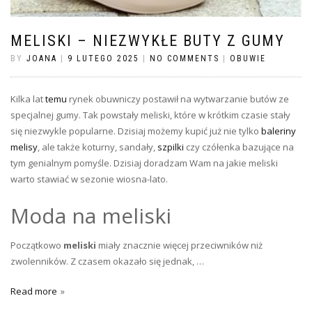
MELISKI – NIEZWYKŁE BUTY Z GUMY
BY
JOANA
|
9 LUTEGO 2025
|
NO COMMENTS
|
OBUWIE
Kilka lat
temu
rynek obuwniczy postawił na wytwarzanie butów ze
specjalnej gumy. Tak powstały meliski, które w krótkim czasie stały
się niezwykle popularne. Dzisiaj możemy kupić już nie tylko
baleriny
melisy
, ale także koturny, sandały,
szpilki
czy czółenka bazujące na
tym genialnym pomyśle. Dzisiaj doradzam Wam na jakie meliski
warto stawiać w sezonie wiosna-lato.
Moda na meliski
Początkowo
meliski
miały znacznie więcej przeciwników niż
zwolenników. Z czasem okazało się jednak, …
Read more