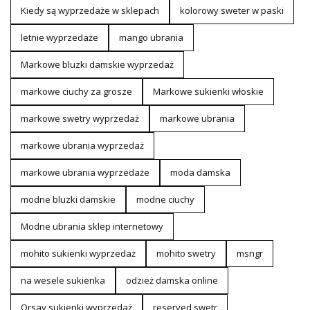
Kiedy są wyprzedaże w sklepach
kolorowy sweter w paski
letnie wyprzedaże
mango ubrania
Markowe bluzki damskie wyprzedaż
markowe ciuchy za grosze
Markowe sukienki włoskie
markowe swetry wyprzedaż
markowe ubrania
markowe ubrania wyprzedaż
markowe ubrania wyprzedaże
moda damska
modne bluzki damskie
modne ciuchy
Modne ubrania sklep internetowy
mohito sukienki wyprzedaż
mohito swetry
msngr
na wesele sukienka
odzież damska online
Orsay sukienki wyprzedaż
reserved swetr