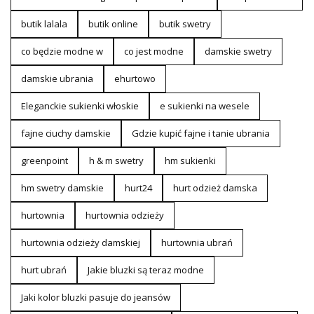
butik lalala
butik online
butik swetry
co będzie modne w
co jest modne
damskie swetry
damskie ubrania
ehurtowo
Eleganckie sukienki włoskie
e sukienki na wesele
fajne ciuchy damskie
Gdzie kupić fajne i tanie ubrania
greenpoint
h & m swetry
hm sukienki
hm swetry damskie
hurt24
hurt odzież damska
hurtownia
hurtownia odzieży
hurtownia odzieży damskiej
hurtownia ubrań
hurt ubrań
Jakie bluzki są teraz modne
Jaki kolor bluzki pasuje do jeansów