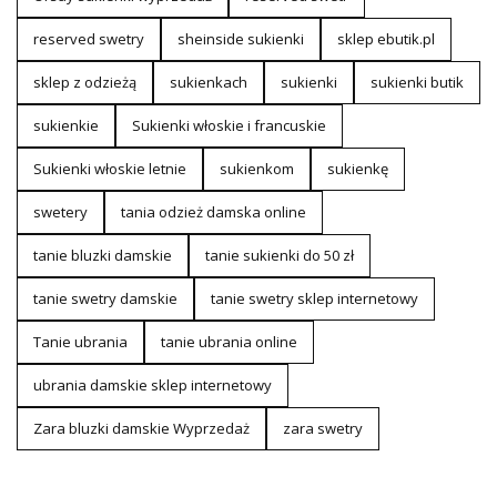
reserved swetry
sheinside sukienki
sklep ebutik.pl
sklep z odzieżą
sukienkach
sukienki
sukienki butik
sukienkie
Sukienki włoskie i francuskie
Sukienki włoskie letnie
sukienkom
sukienkę
swetery
tania odzież damska online
tanie bluzki damskie
tanie sukienki do 50 zł
tanie swetry damskie
tanie swetry sklep internetowy
Tanie ubrania
tanie ubrania online
ubrania damskie sklep internetowy
Zara bluzki damskie Wyprzedaż
zara swetry