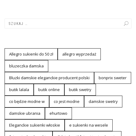
Allegro sukienki do 50 zł
allegro wyprzedaż
bluzeczka damska
Bluzki damskie eleganckie producent polski
bonprix sweter
butik lalala
butik online
butik swetry
co będzie modne w
co jest modne
damskie swetry
damskie ubrania
ehurtowo
Eleganckie sukienki włoskie
e sukienki na wesele