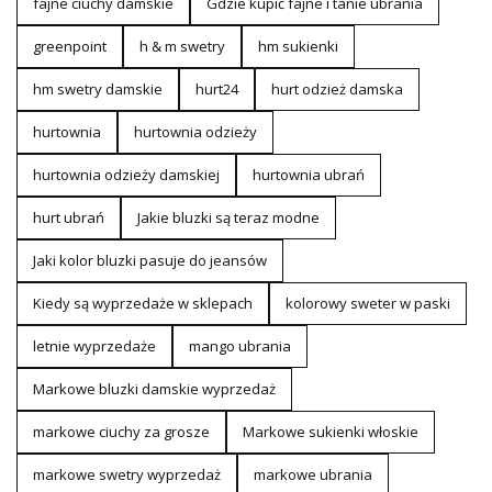
fajne ciuchy damskie
Gdzie kupić fajne i tanie ubrania
greenpoint
h & m swetry
hm sukienki
hm swetry damskie
hurt24
hurt odzież damska
hurtownia
hurtownia odzieży
hurtownia odzieży damskiej
hurtownia ubrań
hurt ubrań
Jakie bluzki są teraz modne
Jaki kolor bluzki pasuje do jeansów
Kiedy są wyprzedaże w sklepach
kolorowy sweter w paski
letnie wyprzedaże
mango ubrania
Markowe bluzki damskie wyprzedaż
markowe ciuchy za grosze
Markowe sukienki włoskie
markowe swetry wyprzedaż
markowe ubrania