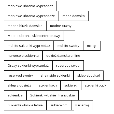
markowe ubrania wyprzedaż
markowe ubrania wyprzedaże
moda damska
modne bluzki damskie
modne ciuchy
Modne ubrania sklep internetowy
mohito sukienki wyprzedaż
mohito swetry
msngr
na wesele sukienka
odzież damska online
Orsay sukienki wyprzedaż
reserved swetr
reserved swetry
sheinside sukienki
sklep ebutik.pl
sklep z odzieżą
sukienkach
sukienki
sukienki butik
sukienkie
Sukienki włoskie i francuskie
Sukienki włoskie letnie
sukienkom
sukienkę