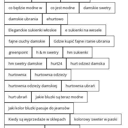
co będzie modne w
co jest modne
damskie swetry
damskie ubrania
ehurtowo
Eleganckie sukienki włoskie
e sukienki na wesele
fajne ciuchy damskie
Gdzie kupić fajne i tanie ubrania
greenpoint
h & m swetry
hm sukienki
hm swetry damskie
hurt24
hurt odzież damska
hurtownia
hurtownia odzieży
hurtownia odzieży damskiej
hurtownia ubrań
hurt ubrań
Jakie bluzki są teraz modne
Jaki kolor bluzki pasuje do jeansów
Kiedy są wyprzedaże w sklepach
kolorowy sweter w paski