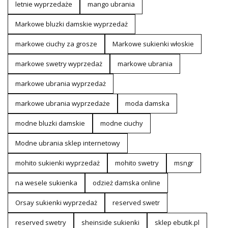
letnie wyprzedaże
mango ubrania
Markowe bluzki damskie wyprzedaż
markowe ciuchy za grosze
Markowe sukienki włoskie
markowe swetry wyprzedaż
markowe ubrania
markowe ubrania wyprzedaż
markowe ubrania wyprzedaże
moda damska
modne bluzki damskie
modne ciuchy
Modne ubrania sklep internetowy
mohito sukienki wyprzedaż
mohito swetry
msngr
na wesele sukienka
odzież damska online
Orsay sukienki wyprzedaż
reserved swetr
reserved swetry
sheinside sukienki
sklep ebutik.pl