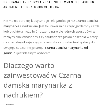
BY
JOANA
|
15 CZERWCA 2024
|
NO COMMENTS
|
FASHION
AKTUALNE TRENDY MODOWE
,
MODA
Nie ma nic bardziej klasycznego
i
eleganckiego niż Czarna damska
marynarka
z nadrukiem. Jest to uniwersalna część garderoby każdej
kobiety, która może być noszona na wiele różnych sposobów i w
różnych okolicznościach. Czy szukasz czegoś do noszenia w pracy,
na specjalną okazję, czy po prostu chcesz dodać trochę klasy do
swojego codziennego stroju,
czarna damska marynarka od
garnituru
jest idealnym wyborem.
Dlaczego warto
zainwestować w Czarna
damska marynarka z
nadrukiem?
Czarna …