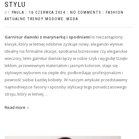
STYLU
BY
PAULA
|
16 CZERWCA 2024
|
NO COMMENTS
|
FASHION
AKTUALNE TRENDY MODOWE
,
MODA
Garnitur damski z marynarką i spodniami
to niezastąpiony
klasyk, który w letniej odsłonie zyskuje nowy, elegancki wymiar.
Idealny na formalne okazje, spotkania biznesowe czy eleganckie
wieczory, letni garnitur damski łączy w sobie szyk i wygodę! Dzięki
lekkim, przewiewnym materiałom i jasnym kolorom, staje się
stylowym wyborem na ciepłe dni, podkreślając profesjonalizm i
pewność siebie każdej kobiety. W naszym artykule przedstawimy
najmodniejsze fasony i sposoby stylizacji tego ponadczasowego
stroju, który w letniej …
Read more