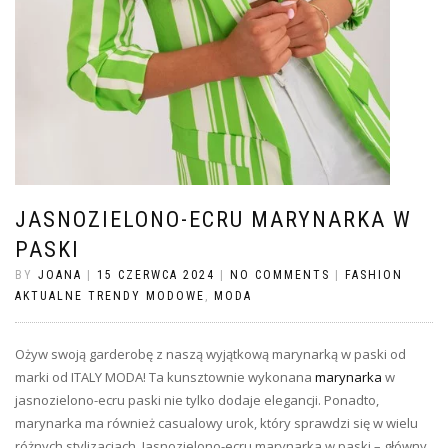
JASNOZIELONO-ECRU MARYNARKA W
PASKI
BY
JOANA
|
15 CZERWCA 2024
|
NO COMMENTS
|
FASHION
AKTUALNE TRENDY MODOWE
,
MODA
Ożyw swoją garderobę z naszą wyjątkową marynarką w paski od
marki od ITALY MODA! Ta kunsztownie wykonana
marynarka
w
jasnozielono-ecru paski nie tylko dodaje elegancji. Ponadto,
marynarka ma również casualowy urok, który sprawdzi się w wielu
różnych stylizacjach. Jasnozielono-ecru marynarka w paski – główny