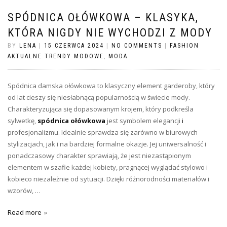
SPÓDNICA OŁÓWKOWA – KLASYKA,
KTÓRA NIGDY NIE WYCHODZI Z MODY
BY
LENA
|
15 CZERWCA 2024
|
NO COMMENTS
|
FASHION
AKTUALNE TRENDY MODOWE
,
MODA
Spódnica damska ołówkowa to klasyczny element garderoby, który
od lat cieszy się niesłabnącą popularnością w świecie mody.
Charakteryzująca się dopasowanym krojem, który podkreśla
sylwetkę,
spódnica ołówkowa
jest symbolem elegancji
i
profesjonalizmu. Idealnie sprawdza się zarówno w biurowych
stylizacjach, jak i na bardziej formalne okazje. Jej uniwersalność i
ponadczasowy charakter sprawiają, że jest niezastąpionym
elementem w szafie każdej kobiety, pragnącej wyglądać stylowo i
kobieco niezależnie od sytuacji. Dzięki różnorodności materiałów i
wzorów, …
Read more