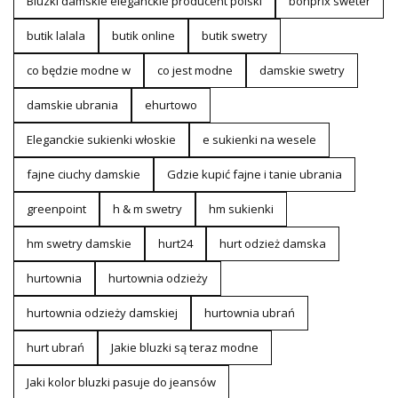
Bluzki damskie eleganckie producent polski
bonprix sweter
butik lalala
butik online
butik swetry
co będzie modne w
co jest modne
damskie swetry
damskie ubrania
ehurtowo
Eleganckie sukienki włoskie
e sukienki na wesele
fajne ciuchy damskie
Gdzie kupić fajne i tanie ubrania
greenpoint
h & m swetry
hm sukienki
hm swetry damskie
hurt24
hurt odzież damska
hurtownia
hurtownia odzieży
hurtownia odzieży damskiej
hurtownia ubrań
hurt ubrań
Jakie bluzki są teraz modne
Jaki kolor bluzki pasuje do jeansów