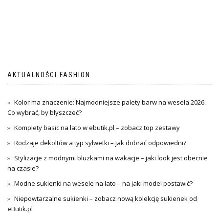
AKTUALNOŚCI FASHION
Kolor ma znaczenie: Najmodniejsze palety barw na wesela 2026.
Co wybrać, by błyszczeć?
Komplety basic na lato w ebutik.pl – zobacz top zestawy
Rodzaje dekoltów a typ sylwetki – jak dobrać odpowiedni?
Stylizacje z modnymi bluzkami na wakacje – jaki look jest obecnie
na czasie?
Modne sukienki na wesele na lato – na jaki model postawić?
Niepowtarzalne sukienki – zobacz nową kolekcję sukienek od
eButik.pl