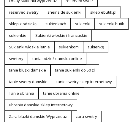
Orsay sukienki wyprzedaż
reserved swetr
reserved swetry
sheinside sukienki
sklep ebutik.pl
sklep z odzieżą
sukienkach
sukienki
sukienki butik
sukienkie
Sukienki włoskie i francuskie
Sukienki włoskie letnie
sukienkom
sukienkę
swetery
tania odzież damska online
tanie bluzki damskie
tanie sukienki do 50 zł
tanie swetry damskie
tanie swetry sklep internetowy
Tanie ubrania
tanie ubrania online
ubrania damskie sklep internetowy
Zara bluzki damskie Wyprzedaż
zara swetry