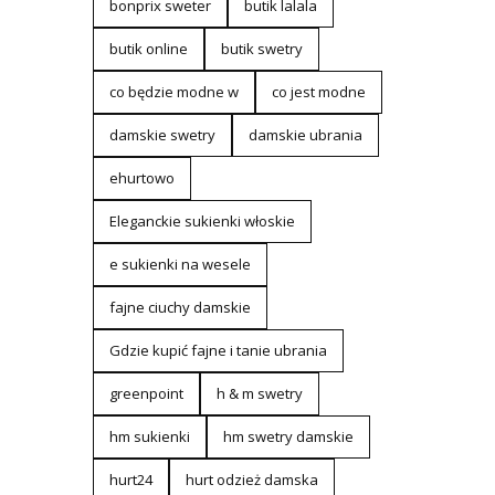
bonprix sweter
butik lalala
butik online
butik swetry
co będzie modne w
co jest modne
damskie swetry
damskie ubrania
ehurtowo
Eleganckie sukienki włoskie
e sukienki na wesele
fajne ciuchy damskie
Gdzie kupić fajne i tanie ubrania
greenpoint
h & m swetry
hm sukienki
hm swetry damskie
hurt24
hurt odzież damska