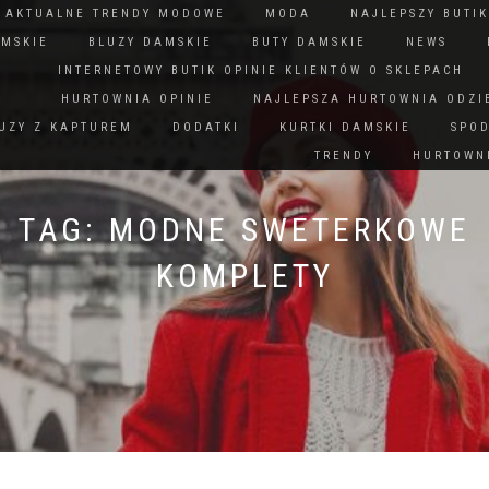
N AKTUALNE TRENDY MODOWE
MODA
NAJLEPSZY BUTIK
AMSKIE
BLUZY DAMSKIE
BUTY DAMSKIE
NEWS
INTERNETOWY BUTIK OPINIE KLIENTÓW O SKLEPACH
HURTOWNIA OPINIE
NAJLEPSZA HURTOWNIA ODZI
UZY Z KAPTUREM
DODATKI
KURTKI DAMSKIE
SPO
TRENDY
HURTOWNI
TAG:
MODNE SWETERKOWE
KOMPLETY