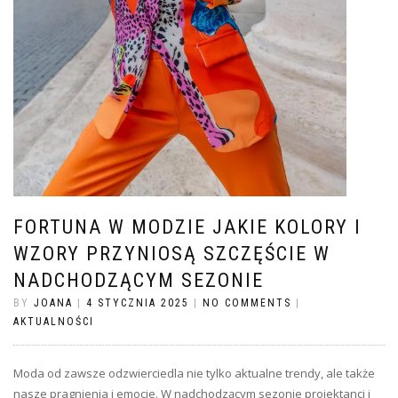
FORTUNA W MODZIE JAKIE KOLORY I
WZORY PRZYNIOSĄ SZCZĘŚCIE W
NADCHODZĄCYM SEZONIE
BY
JOANA
|
4 STYCZNIA 2025
|
NO COMMENTS
|
AKTUALNOŚCI
Moda od zawsze odzwierciedla nie tylko aktualne trendy, ale także
nasze pragnienia i emocje. W nadchodzącym sezonie projektanci i