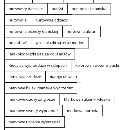
hm swetry damskie
hurt24
hurt odzież damska
hurtownia
hurtownia odzieży
hurtownia odzieży damskiej
hurtownia ubrań
hurt ubrań
Jakie bluzki są teraz modne
Jaki kolor bluzki pasuje do jeansów
Kiedy są wyprzedaże w sklepach
kolorowy sweter w paski
letnie wyprzedaże
mango ubrania
Markowe bluzki damskie wyprzedaż
markowe ciuchy za grosze
Markowe sukienki włoskie
markowe swetry wyprzedaż
markowe ubrania
markowe ubrania wyprzedaż