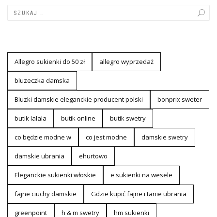
Allegro sukienki do 50 zł
allegro wyprzedaż
bluzeczka damska
Bluzki damskie eleganckie producent polski
bonprix sweter
butik lalala
butik online
butik swetry
co będzie modne w
co jest modne
damskie swetry
damskie ubrania
ehurtowo
Eleganckie sukienki włoskie
e sukienki na wesele
fajne ciuchy damskie
Gdzie kupić fajne i tanie ubrania
greenpoint
h & m swetry
hm sukienki