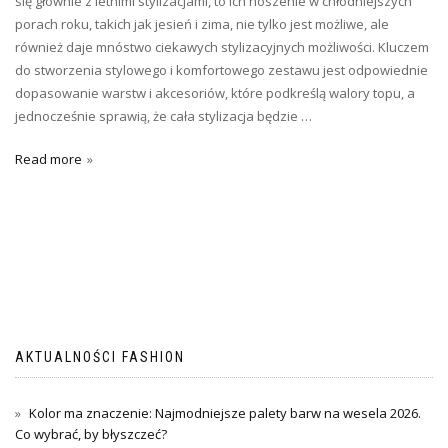
się głównie z letnimi stylizacjami, to ich noszenie w chłodniejszych
porach roku, takich jak jesień i zima, nie tylko jest możliwe, ale
również daje mnóstwo ciekawych stylizacyjnych możliwości. Kluczem
do stworzenia stylowego i komfortowego zestawu jest odpowiednie
dopasowanie warstw i akcesoriów, które podkreślą walory topu, a
jednocześnie sprawią, że cała stylizacja będzie …
Read more
AKTUALNOŚCI FASHION
Kolor ma znaczenie: Najmodniejsze palety barw na wesela 2026.
Co wybrać, by błyszczeć?