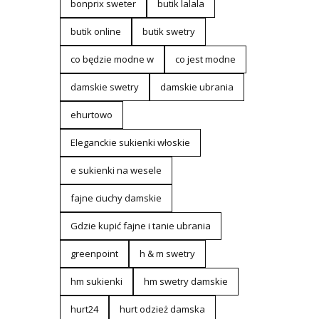
bonprix sweter
butik lalala
butik online
butik swetry
co będzie modne w
co jest modne
damskie swetry
damskie ubrania
ehurtowo
Eleganckie sukienki włoskie
e sukienki na wesele
fajne ciuchy damskie
Gdzie kupić fajne i tanie ubrania
greenpoint
h & m swetry
hm sukienki
hm swetry damskie
hurt24
hurt odzież damska