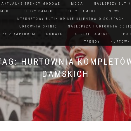
N AKTUALNE TRENDY MODOWE
MODA
NAJLEPSZY BUTIK
AMSKIE
BLUZY DAMSKIE
BUTY DAMSKIE
NEWS
INTERNETOWY BUTIK OPINIE KLIENTÓW O SKLEPACH
HURTOWNIA OPINIE
NAJLEPSZA HURTOWNIA ODZI
UZY Z KAPTUREM
DODATKI
KURTKI DAMSKIE
SPO
TRENDY
HURTOWNI
TAG:
HURTOWNIA KOMPLETÓ
DAMSKICH