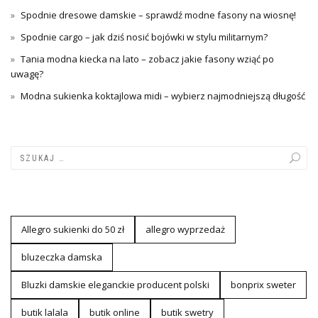
Spodnie dresowe damskie – sprawdź modne fasony na wiosnę!
Spodnie cargo – jak dziś nosić bojówki w stylu militarnym?
Tania modna kiecka na lato – zobacz jakie fasony wziąć po
uwagę?
Modna sukienka koktajlowa midi – wybierz najmodniejszą długość
Allegro sukienki do 50 zł
allegro wyprzedaż
bluzeczka damska
Bluzki damskie eleganckie producent polski
bonprix sweter
butik lalala
butik online
butik swetry