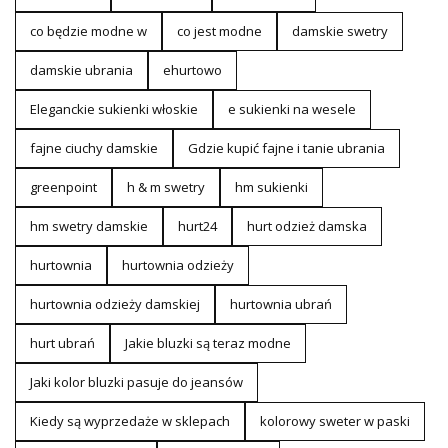
co będzie modne w
co jest modne
damskie swetry
damskie ubrania
ehurtowo
Eleganckie sukienki włoskie
e sukienki na wesele
fajne ciuchy damskie
Gdzie kupić fajne i tanie ubrania
greenpoint
h & m swetry
hm sukienki
hm swetry damskie
hurt24
hurt odzież damska
hurtownia
hurtownia odzieży
hurtownia odzieży damskiej
hurtownia ubrań
hurt ubrań
Jakie bluzki są teraz modne
Jaki kolor bluzki pasuje do jeansów
Kiedy są wyprzedaże w sklepach
kolorowy sweter w paski