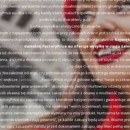
Ci możliwość wyrażenia swojej indywidualności i tworzenia oryginalnych styl
yPrice.eu dba o to, aby każdy klient znalazł odpowiednie ubrania, które i
podkreślą jej charakter i gust.
Szybka wysyłka i elastyczność zakupów
dnym z najważniejszych aspektów przy zakupach online jest szybka dost
ówionych produktów. Rozumiemy to doskonale dlatego właśnie
Najwięk
nia odzieży
damskiej
FactoryPrice.eu oferuje wysyłkę w ciągu zale
n
od złożenia zamówienia. To oznacza, że nie musisz długo czekać na sw
ania, a szybka dostawa pozwala Ci cieszyć się nimi jeszcze szybciej. Co wię
ownia ta umożliwia zakupy od 1 sztuki
, co daje Ci elastyczność w dokony
 Niezależnie od tego, czy potrzebujesz jednego konkretnego elementu c
yć większe
zamówienie
, FactoryPrice.eu jest gotowe spełnić Twoje oczekiw
adowolenie gwarantowane – akceptujemy zwroty! Hurtownia odzieży onli
sób obawia się dokonywania zakupów online z obawy o możliwość zwrotu
actoryPrice.eu zapewnia swoim klientkom bezpieczeństwo i gwarantuje a
 Jeśli zakupione produkty nie spełniają Twoich oczekiwań, masz możliwość
ymania zwrotu pieniędzy lub wymiany na inny produkt. Hurtownia ta staw
wolenie klientek i daje pewność, że każde zakupy będą udane. Ważne jest
ać się z zasadami zwrotu przed dokonaniem zakupu, aby mieć pełną wi