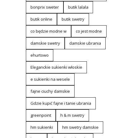
bonprix sweter
butik lalala
butik online
butik swetry
co będzie modne w
co jest modne
damskie swetry
damskie ubrania
ehurtowo
Eleganckie sukienki włoskie
e sukienki na wesele
fajne ciuchy damskie
Gdzie kupić fajne i tanie ubrania
greenpoint
h & m swetry
hm sukienki
hm swetry damskie