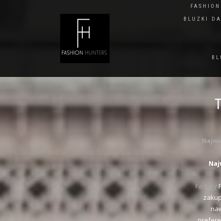
FASHIO
BLUZKI D
BL
Najwi
Naj
Factory
P
zakup
naw
prefere