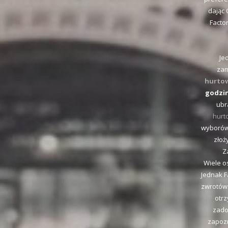
dając 
Factor
Je
zam
hurtow
godzi
ubr
hurt
wyborów.
złoż
Z
Wiele o
Jednak F
zwrotów.
otrz
zado
zapozn