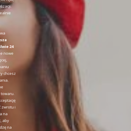
izacji.
dealnie
awa
sza
dwie 24
oje nowe
cej,
waniu
zy chcesz
ania.
ne
 towaru.
kceptację
 zwrotu i
ia na
, aby
edzę na