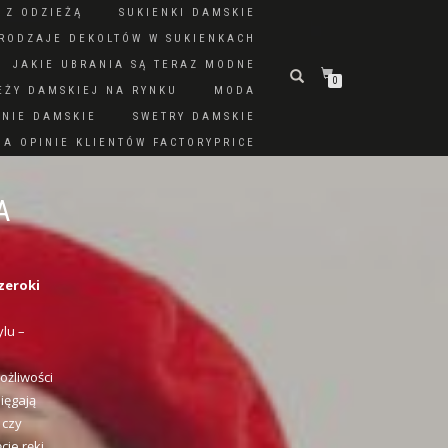
 Z ODZIEŻĄ
SUKIENKI DAMSKIE
RODZAJE DEKOLTÓW W SUKIENKACH
JAKIE UBRANIA SĄ TERAZ MODNE
0
EŻY DAMSKIEJ NA RYNKU
MODA
DNIE DAMSKIE
SWETRY DAMSKIE
A OPINIE KLIENTÓW FACTORYPRICE
A
zeroki
lu –
ożliwości
ięgają
 czy
ie ręki,