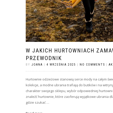
W JAKICH HURTOWNIACH ZAMAW
PRZEWODNIK
BY
JOANA
|
4 WRZEŚNIA 2025
|
NO COMMENTS
|
AK
Hurtownie odzieżowe stanowią serce mody na całym świe
kolekcje, a modne ubrania trafiają do butików i na witryn
charakter swojego sklepu, wybór odpowiedniej hurtowni 
znaleźć hurtownie, które zaoferują wyjątkowe ubrania dla
gdzie szukać …