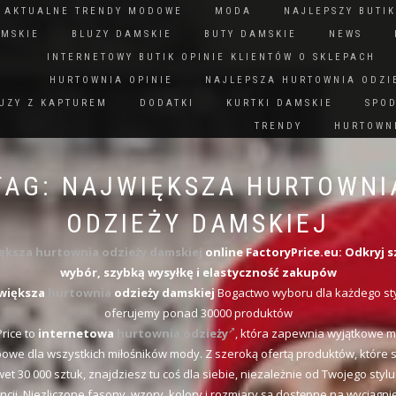
N AKTUALNE TRENDY MODOWE
MODA
NAJLEPSZY BUTIK
AMSKIE
BLUZY DAMSKIE
BUTY DAMSKIE
NEWS
INTERNETOWY BUTIK OPINIE KLIENTÓW O SKLEPACH
HURTOWNIA OPINIE
NAJLEPSZA HURTOWNIA ODZI
UZY Z KAPTUREM
DODATKI
KURTKI DAMSKIE
SPO
TRENDY
HURTOWNI
TAG:
NAJWIĘKSZA HURTOWNI
ODZIEŻY DAMSKIEJ
ększa hurtownia odzieży damskiej
online FactoryPrice.eu: Odkryj s
wybór, szybką wysyłkę i elastyczność zakupów
większa
hurtownia
odzieży damskiej
Bogactwo wyboru dla każdego sty
oferujemy ponad 30000 produktów
rice to
internetowa
hurtownia odzieży
, która zapewnia wyjątkowe m
owe dla wszystkich miłośników mody. Z szeroką ofertą produktów, które s
et 30 000 sztuk, znajdziesz tu coś dla siebie, niezależnie od Twojego stylu
ncji. Niezliczone fasony, wzory, kolory i rozmiary są dostępne na wyciągnięc