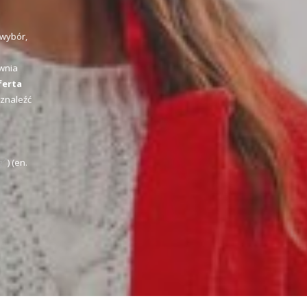
 wybór,
wnia
ferta
 znaleźć
g
) (en.