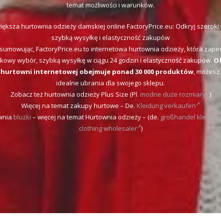
temat możliwości i warunków.
ększa hurtownia odzieży damskiej online FactoryPrice.eu: Odkryj szeroki
szybką wysyłkę i elastyczność zakupów
sumowując, FactoryPrice.eu to internetowa hurtownia odzieży, która zape
tkowy wybór, szybką wysyłkę w ciągu 24 godzin i elastyczność zakupów.
O
 hurtowni internetowej obejmuje ponad 30 000 produktów
, możesz
idealne ubrania dla swojego sklepu.
Zobacz też hurtownia odzieży Plus Size (Pl.
modne duże rozmiary
)
Więcej na temat zakupy hurtowe – De.
Kleidung verkaufen
wnia
bluzki
– więcej na temat Hurtownia odzieży – (de.
großhandel kleidun
clothing wholesaler
)