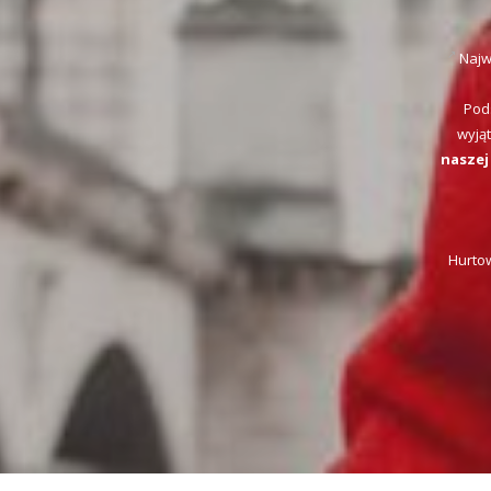
Najwi
Pod
wyją
naszej
Hurto