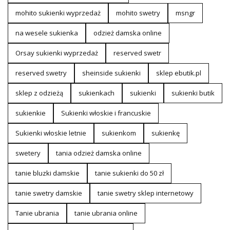
mohito sukienki wyprzedaż
mohito swetry
msngr
na wesele sukienka
odzież damska online
Orsay sukienki wyprzedaż
reserved swetr
reserved swetry
sheinside sukienki
sklep ebutik.pl
sklep z odzieżą
sukienkach
sukienki
sukienki butik
sukienkie
Sukienki włoskie i francuskie
Sukienki włoskie letnie
sukienkom
sukienkę
swetery
tania odzież damska online
tanie bluzki damskie
tanie sukienki do 50 zł
tanie swetry damskie
tanie swetry sklep internetowy
Tanie ubrania
tanie ubrania online