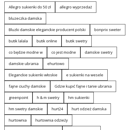
Allegro sukienki do 50 zł
allegro wyprzedaż
bluzeczka damska
Bluzki damskie eleganckie producent polski
bonprix sweter
butik lalala
butik online
butik swetry
co będzie modne w
co jest modne
damskie swetry
damskie ubrania
ehurtowo
Eleganckie sukienki włoskie
e sukienki na wesele
fajne ciuchy damskie
Gdzie kupić fajne i tanie ubrania
greenpoint
h & m swetry
hm sukienki
hm swetry damskie
hurt24
hurt odzież damska
hurtownia
hurtownia odzieży