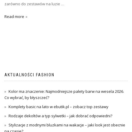
zarówno do zestawów na luzie …
Read more
AKTUALNOŚCI FASHION
Kolor ma znaczenie: Najmodniejsze palety barw na wesela 2026.
Co wybrać, by błyszczeć?
Komplety basic na lato w ebutik.pl – zobacz top zestawy
Rodzaje dekoltów a typ sylwetki – jak dobrać odpowiedni?
Stylizacje z modnymi bluzkami na wakacje – jaki look jest obecnie
na czasie?