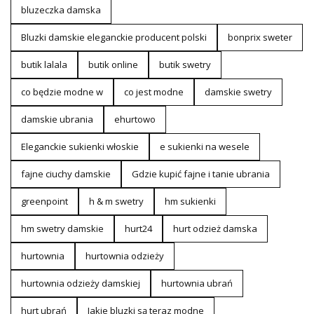
bluzeczka damska
Bluzki damskie eleganckie producent polski
bonprix sweter
butik lalala
butik online
butik swetry
co będzie modne w
co jest modne
damskie swetry
damskie ubrania
ehurtowo
Eleganckie sukienki włoskie
e sukienki na wesele
fajne ciuchy damskie
Gdzie kupić fajne i tanie ubrania
greenpoint
h & m swetry
hm sukienki
hm swetry damskie
hurt24
hurt odzież damska
hurtownia
hurtownia odzieży
hurtownia odzieży damskiej
hurtownia ubrań
hurt ubrań
Jakie bluzki są teraz modne