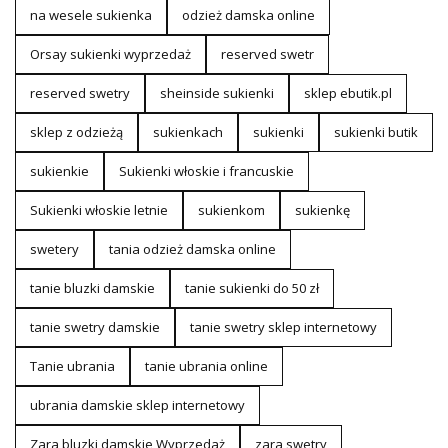
na wesele sukienka
odzież damska online
Orsay sukienki wyprzedaż
reserved swetr
reserved swetry
sheinside sukienki
sklep ebutik.pl
sklep z odzieżą
sukienkach
sukienki
sukienki butik
sukienkie
Sukienki włoskie i francuskie
Sukienki włoskie letnie
sukienkom
sukienkę
swetery
tania odzież damska online
tanie bluzki damskie
tanie sukienki do 50 zł
tanie swetry damskie
tanie swetry sklep internetowy
Tanie ubrania
tanie ubrania online
ubrania damskie sklep internetowy
Zara bluzki damskie Wyprzedaż
zara swetry