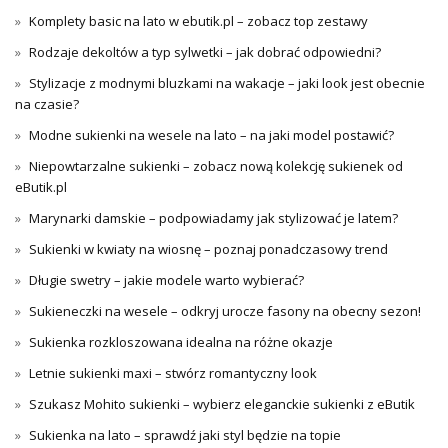
Komplety basic na lato w ebutik.pl – zobacz top zestawy
Rodzaje dekoltów a typ sylwetki – jak dobrać odpowiedni?
Stylizacje z modnymi bluzkami na wakacje – jaki look jest obecnie
na czasie?
Modne sukienki na wesele na lato – na jaki model postawić?
Niepowtarzalne sukienki – zobacz nową kolekcję sukienek od
eButik.pl
Marynarki damskie – podpowiadamy jak stylizować je latem?
Sukienki w kwiaty na wiosnę – poznaj ponadczasowy trend
Długie swetry – jakie modele warto wybierać?
Sukieneczki na wesele – odkryj urocze fasony na obecny sezon!
Sukienka rozkloszowana idealna na różne okazje
Letnie sukienki maxi – stwórz romantyczny look
Szukasz Mohito sukienki – wybierz eleganckie sukienki z eButik
Sukienka na lato – sprawdź jaki styl będzie na topie