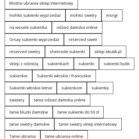
Modne ubrania sklep internetowy
mohito sukienki wyprzedaż
mohito swetry
msngr
na wesele sukienka
odzież damska online
Orsay sukienki wyprzedaż
reserved swetr
reserved swetry
sheinside sukienki
sklep ebutik.pl
sklep z odzieżą
sukienkach
sukienki
sukienki butik
sukienkie
Sukienki włoskie i francuskie
Sukienki włoskie letnie
sukienkom
sukienkę
swetery
tania odzież damska online
tanie bluzki damskie
tanie sukienki do 50 zł
tanie swetry damskie
tanie swetry sklep internetowy
Tanie ubrania
tanie ubrania online