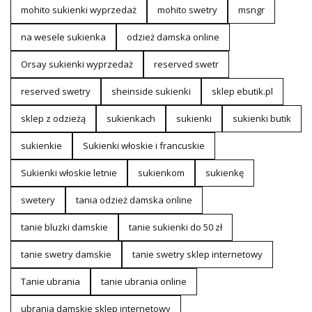
mohito sukienki wyprzedaż
mohito swetry
msngr
na wesele sukienka
odzież damska online
Orsay sukienki wyprzedaż
reserved swetr
reserved swetry
sheinside sukienki
sklep ebutik.pl
sklep z odzieżą
sukienkach
sukienki
sukienki butik
sukienkie
Sukienki włoskie i francuskie
Sukienki włoskie letnie
sukienkom
sukienkę
swetery
tania odzież damska online
tanie bluzki damskie
tanie sukienki do 50 zł
tanie swetry damskie
tanie swetry sklep internetowy
Tanie ubrania
tanie ubrania online
ubrania damskie sklep internetowy