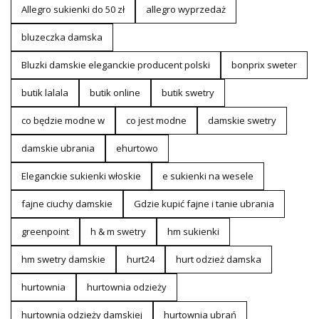
Allegro sukienki do 50 zł
allegro wyprzedaż
bluzeczka damska
Bluzki damskie eleganckie producent polski
bonprix sweter
butik lalala
butik online
butik swetry
co będzie modne w
co jest modne
damskie swetry
damskie ubrania
ehurtowo
Eleganckie sukienki włoskie
e sukienki na wesele
fajne ciuchy damskie
Gdzie kupić fajne i tanie ubrania
greenpoint
h & m swetry
hm sukienki
hm swetry damskie
hurt24
hurt odzież damska
hurtownia
hurtownia odzieży
hurtownia odzieży damskiej
hurtownia ubrań