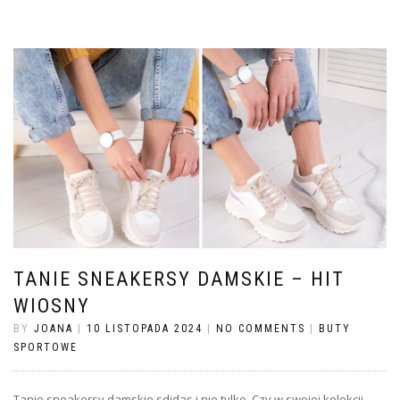
TANIE SNEAKERSY DAMSKIE – HIT
WIOSNY
BY
JOANA
|
10 LISTOPADA 2024
|
NO COMMENTS
|
BUTY
SPORTOWE
Tanie sneakersy damskie sdidas i nie tylko. Czy w swojej kolekcji