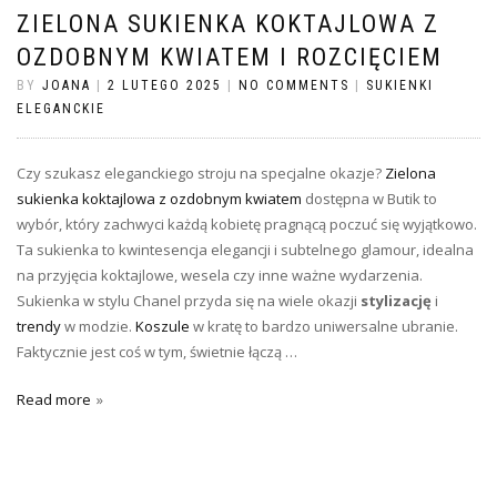
ZIELONA SUKIENKA KOKTAJLOWA Z
OZDOBNYM KWIATEM I ROZCIĘCIEM
BY
JOANA
|
2 LUTEGO 2025
|
NO COMMENTS
|
SUKIENKI
ELEGANCKIE
Czy szukasz eleganckiego stroju na specjalne okazje?
Zielona
sukienka koktajlowa z ozdobnym kwiatem
dostępna w Butik to
wybór, który zachwyci każdą kobietę pragnącą poczuć się wyjątkowo.
Ta sukienka to kwintesencja elegancji i subtelnego glamour, idealna
na przyjęcia koktajlowe, wesela czy inne ważne wydarzenia.
Sukienka w stylu Chanel przyda się na wiele okazji
stylizację
i
trendy
w modzie.
Koszule
w kratę to bardzo uniwersalne ubranie.
Faktycznie jest coś w tym, świetnie łączą …
Read more