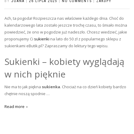
BY
JOANA
|
26 LIPCA 2025
|
NO COMMENTS
|
ZAKUPY
Ach, ta pogoda! Rozpieszcza nas właściwie każdego dnia. Choć do
kalendarzowego lata zostało jeszcze trochę czasu, to śmiało można
powiedzieć, że ono w pogodzie już nadeszło. Chcesz wiedzieć, jakie
proponujemy Ci
sukienki
na lato do 50 zł z popularnego sklepu z
sukienkami eButik.pl? Zapraszamy do lektury tego wpisu.
Sukienki – kobiety wyglądają
w nich pięknie
Nie ma to jak piękna
sukienka
. Chociaż na co dzień kobiety bardzo
chętnie noszą spodnie …
Read more