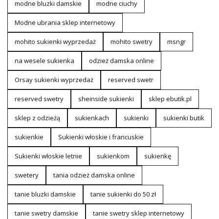
modne bluzki damskie
modne ciuchy
Modne ubrania sklep internetowy
mohito sukienki wyprzedaż
mohito swetry
msngr
na wesele sukienka
odzież damska online
Orsay sukienki wyprzedaż
reserved swetr
reserved swetry
sheinside sukienki
sklep ebutik.pl
sklep z odzieżą
sukienkach
sukienki
sukienki butik
sukienkie
Sukienki włoskie i francuskie
Sukienki włoskie letnie
sukienkom
sukienkę
swetery
tania odzież damska online
tanie bluzki damskie
tanie sukienki do 50 zł
tanie swetry damskie
tanie swetry sklep internetowy