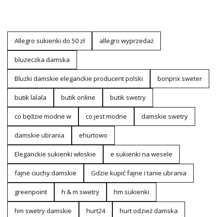
Allegro sukienki do 50 zł
allegro wyprzedaż
bluzeczka damska
Bluzki damskie eleganckie producent polski
bonprix sweter
butik lalala
butik online
butik swetry
co będzie modne w
co jest modne
damskie swetry
damskie ubrania
ehurtowo
Eleganckie sukienki włoskie
e sukienki na wesele
fajne ciuchy damskie
Gdzie kupić fajne i tanie ubrania
greenpoint
h & m swetry
hm sukienki
hm swetry damskie
hurt24
hurt odzież damska