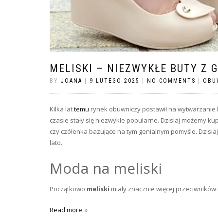
MELISKI – NIEZWYKŁE BUTY Z 
BY
JOANA
|
9 LUTEGO 2025
|
NO COMMENTS
|
OBU
Kilka lat
temu
rynek obuwniczy postawił na wytwarzanie b
czasie stały się niezwykle popularne. Dzisiaj możemy kupi
czy czółenka bazujące na tym genialnym pomyśle. Dzisia
lato.
Moda na meliski
Początkowo
meliski
miały znacznie więcej przeciwników 
Read more