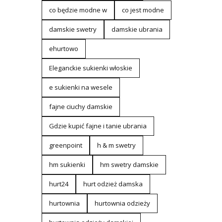
co będzie modne w
co jest modne
damskie swetry
damskie ubrania
ehurtowo
Eleganckie sukienki włoskie
e sukienki na wesele
fajne ciuchy damskie
Gdzie kupić fajne i tanie ubrania
greenpoint
h & m swetry
hm sukienki
hm swetry damskie
hurt24
hurt odzież damska
hurtownia
hurtownia odzieży