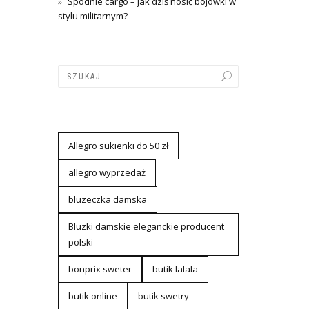
Spodnie cargo – jak dziś nosić bojówki w
stylu militarnym?
Allegro sukienki do 50 zł
allegro wyprzedaż
bluzeczka damska
Bluzki damskie eleganckie producent
polski
bonprix sweter
butik lalala
butik online
butik swetry