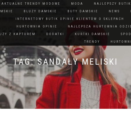
N AKTUALNE TRENDY MODOWE
MODA
NAJLEPSZY BUTIK
AMSKIE
BLUZY DAMSKIE
BUTY DAMSKIE
NEWS
INTERNETOWY BUTIK OPINIE KLIENTÓW O SKLEPACH
HURTOWNIA OPINIE
NAJLEPSZA HURTOWNIA ODZI
UZY Z KAPTUREM
DODATKI
KURTKI DAMSKIE
SPO
TRENDY
HURTOWNI
TAG:
SANDAŁY MELISKI