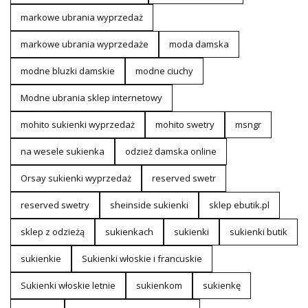
markowe ubrania wyprzedaż
markowe ubrania wyprzedaże
moda damska
modne bluzki damskie
modne ciuchy
Modne ubrania sklep internetowy
mohito sukienki wyprzedaż
mohito swetry
msngr
na wesele sukienka
odzież damska online
Orsay sukienki wyprzedaż
reserved swetr
reserved swetry
sheinside sukienki
sklep ebutik.pl
sklep z odzieżą
sukienkach
sukienki
sukienki butik
sukienkie
Sukienki włoskie i francuskie
Sukienki włoskie letnie
sukienkom
sukienkę