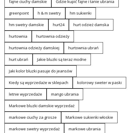
fajne ciuchy damskie
Gdzie kupić fajne i tanie ubrania
greenpoint
h & m swetry
hm sukienki
hm swetry damskie
hurt24
hurt odzież damska
hurtownia
hurtownia odzieży
hurtownia odzieży damskiej
hurtownia ubrań
hurt ubrań
Jakie bluzki są teraz modne
Jaki kolor bluzki pasuje do jeansów
Kiedy są wyprzedaże w sklepach
kolorowy sweter w paski
letnie wyprzedaże
mango ubrania
Markowe bluzki damskie wyprzedaż
markowe ciuchy za grosze
Markowe sukienki włoskie
markowe swetry wyprzedaż
markowe ubrania