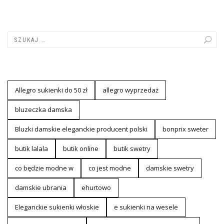
Allegro sukienki do 50 zł
allegro wyprzedaż
bluzeczka damska
Bluzki damskie eleganckie producent polski
bonprix sweter
butik lalala
butik online
butik swetry
co będzie modne w
co jest modne
damskie swetry
damskie ubrania
ehurtowo
Eleganckie sukienki włoskie
e sukienki na wesele