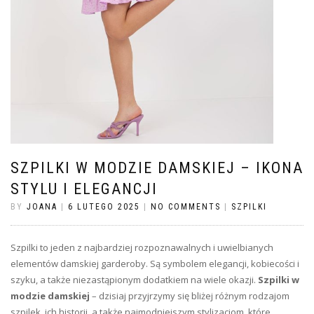
SZPILKI W MODZIE DAMSKIEJ – IKONA
STYLU I ELEGANCJI
BY
JOANA
|
6 LUTEGO 2025
|
NO COMMENTS
|
SZPILKI
Szpilki to jeden z najbardziej rozpoznawalnych i uwielbianych
elementów damskiej garderoby. Są symbolem elegancji, kobiecości i
szyku, a także niezastąpionym dodatkiem na wiele okazji.
Szpilki w
modzie damskiej
– dzisiaj przyjrzymy się bliżej różnym rodzajom
szpilek, ich historii, a także najmodniejszym stylizacjom, które