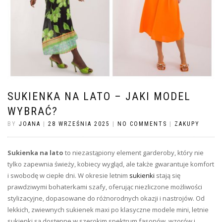
SUKIENKA NA LATO – JAKI MODEL
WYBRAĆ?
BY
JOANA
|
28 WRZEŚNIA 2025
|
NO COMMENTS
|
ZAKUPY
Sukienka na lato
to niezastąpiony element garderoby, który nie
tylko zapewnia świeży, kobiecy wygląd, ale także gwarantuje komfort
i swobodę w ciepłe dni. W okresie letnim
sukienki
stają się
prawdziwymi bohaterkami szafy, oferując niezliczone możliwości
stylizacyjne, dopasowane do różnorodnych okazji i nastrojów. Od
lekkich, zwiewnych sukienek maxi po klasyczne modele mini, letnie
sukienki są dostępne w szerokim spektrum fasonów, wzorów i