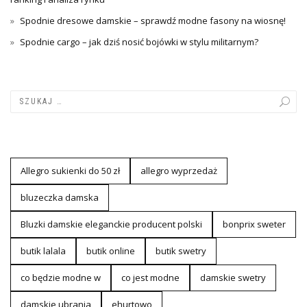
Spodnie dresowe damskie – sprawdź modne fasony na wiosnę!
Spodnie cargo – jak dziś nosić bojówki w stylu militarnym?
Allegro sukienki do 50 zł
allegro wyprzedaż
bluzeczka damska
Bluzki damskie eleganckie producent polski
bonprix sweter
butik lalala
butik online
butik swetry
co będzie modne w
co jest modne
damskie swetry
damskie ubrania
ehurtowo