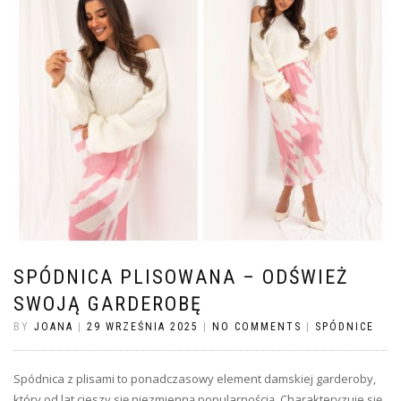
SPÓDNICA PLISOWANA – ODŚWIEŻ
SWOJĄ GARDEROBĘ
BY
JOANA
|
29 WRZEŚNIA 2025
|
NO COMMENTS
|
SPÓDNICE
Spódnica z plisami to ponadczasowy element damskiej garderoby,
który od lat cieszy się niezmienną popularnością. Charakteryzuje się