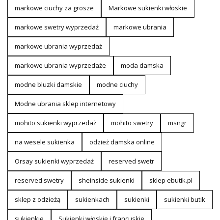
markowe ciuchy za grosze
Markowe sukienki włoskie
markowe swetry wyprzedaż
markowe ubrania
markowe ubrania wyprzedaż
markowe ubrania wyprzedaże
moda damska
modne bluzki damskie
modne ciuchy
Modne ubrania sklep internetowy
mohito sukienki wyprzedaż
mohito swetry
msngr
na wesele sukienka
odzież damska online
Orsay sukienki wyprzedaż
reserved swetr
reserved swetry
sheinside sukienki
sklep ebutik.pl
sklep z odzieżą
sukienkach
sukienki
sukienki butik
sukienkie
Sukienki włoskie i francuskie