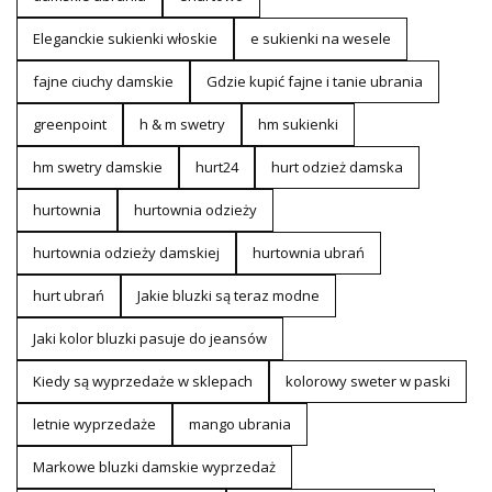
Eleganckie sukienki włoskie
e sukienki na wesele
fajne ciuchy damskie
Gdzie kupić fajne i tanie ubrania
greenpoint
h & m swetry
hm sukienki
hm swetry damskie
hurt24
hurt odzież damska
hurtownia
hurtownia odzieży
hurtownia odzieży damskiej
hurtownia ubrań
hurt ubrań
Jakie bluzki są teraz modne
Jaki kolor bluzki pasuje do jeansów
Kiedy są wyprzedaże w sklepach
kolorowy sweter w paski
letnie wyprzedaże
mango ubrania
Markowe bluzki damskie wyprzedaż