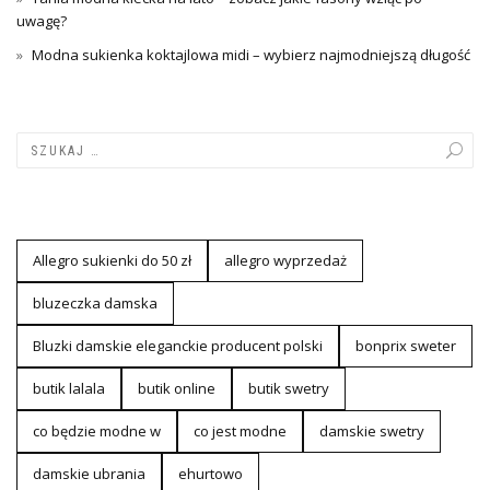
uwagę?
Modna sukienka koktajlowa midi – wybierz najmodniejszą długość
Allegro sukienki do 50 zł
allegro wyprzedaż
bluzeczka damska
Bluzki damskie eleganckie producent polski
bonprix sweter
butik lalala
butik online
butik swetry
co będzie modne w
co jest modne
damskie swetry
damskie ubrania
ehurtowo