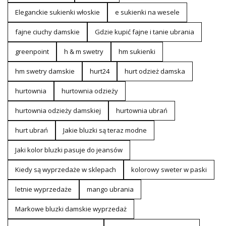
Eleganckie sukienki włoskie
e sukienki na wesele
fajne ciuchy damskie
Gdzie kupić fajne i tanie ubrania
greenpoint
h & m swetry
hm sukienki
hm swetry damskie
hurt24
hurt odzież damska
hurtownia
hurtownia odzieży
hurtownia odzieży damskiej
hurtownia ubrań
hurt ubrań
Jakie bluzki są teraz modne
Jaki kolor bluzki pasuje do jeansów
Kiedy są wyprzedaże w sklepach
kolorowy sweter w paski
letnie wyprzedaże
mango ubrania
Markowe bluzki damskie wyprzedaż