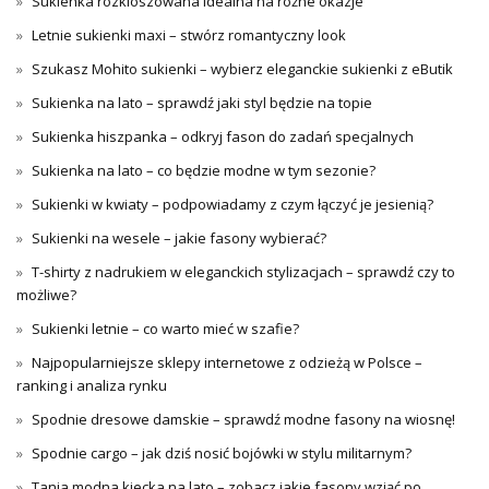
Sukienka rozkloszowana idealna na różne okazje
Letnie sukienki maxi – stwórz romantyczny look
Szukasz Mohito sukienki – wybierz eleganckie sukienki z eButik
Sukienka na lato – sprawdź jaki styl będzie na topie
Sukienka hiszpanka – odkryj fason do zadań specjalnych
Sukienka na lato – co będzie modne w tym sezonie?
Sukienki w kwiaty – podpowiadamy z czym łączyć je jesienią?
Sukienki na wesele – jakie fasony wybierać?
T-shirty z nadrukiem w eleganckich stylizacjach – sprawdź czy to
możliwe?
Sukienki letnie – co warto mieć w szafie?
Najpopularniejsze sklepy internetowe z odzieżą w Polsce –
ranking i analiza rynku
Spodnie dresowe damskie – sprawdź modne fasony na wiosnę!
Spodnie cargo – jak dziś nosić bojówki w stylu militarnym?
Tania modna kiecka na lato – zobacz jakie fasony wziąć po