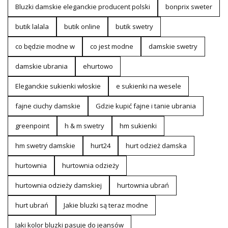
Bluzki damskie eleganckie producent polski
bonprix sweter
butik lalala
butik online
butik swetry
co będzie modne w
co jest modne
damskie swetry
damskie ubrania
ehurtowo
Eleganckie sukienki włoskie
e sukienki na wesele
fajne ciuchy damskie
Gdzie kupić fajne i tanie ubrania
greenpoint
h & m swetry
hm sukienki
hm swetry damskie
hurt24
hurt odzież damska
hurtownia
hurtownia odzieży
hurtownia odzieży damskiej
hurtownia ubrań
hurt ubrań
Jakie bluzki są teraz modne
Jaki kolor bluzki pasuje do jeansów