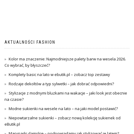
AKTUALNOŚCI FASHION
Kolor ma znaczenie: Najmodniejsze palety barw na wesela 2026.
Co wybrać, by błyszczeć?
Komplety basic na lato w ebutik.pl – zobacz top zestawy
Rodzaje dekoltów a typ sylwetki – jak dobrać odpowiedni?
Stylizacje z modnymi bluzkami na wakacje – jaki look jest obecnie
na czasie?
Modne sukienki na wesele na lato – na jaki model postawić?
Niepowtarzalne sukienki – zobacz nową kolekcję sukienek od
eButik.pl
Marynarki damskie – podpowiadamy jak stylizować je latem?