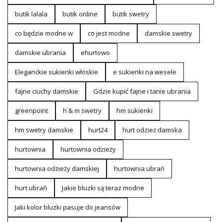
butik lalala
butik online
butik swetry
co będzie modne w
co jest modne
damskie swetry
damskie ubrania
ehurtowo
Eleganckie sukienki włoskie
e sukienki na wesele
fajne ciuchy damskie
Gdzie kupić fajne i tanie ubrania
greenpoint
h & m swetry
hm sukienki
hm swetry damskie
hurt24
hurt odzież damska
hurtownia
hurtownia odzieży
hurtownia odzieży damskiej
hurtownia ubrań
hurt ubrań
Jakie bluzki są teraz modne
Jaki kolor bluzki pasuje do jeansów