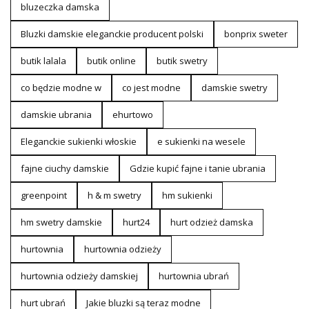
bluzeczka damska
Bluzki damskie eleganckie producent polski
bonprix sweter
butik lalala
butik online
butik swetry
co będzie modne w
co jest modne
damskie swetry
damskie ubrania
ehurtowo
Eleganckie sukienki włoskie
e sukienki na wesele
fajne ciuchy damskie
Gdzie kupić fajne i tanie ubrania
greenpoint
h & m swetry
hm sukienki
hm swetry damskie
hurt24
hurt odzież damska
hurtownia
hurtownia odzieży
hurtownia odzieży damskiej
hurtownia ubrań
hurt ubrań
Jakie bluzki są teraz modne