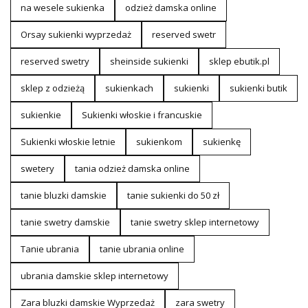
na wesele sukienka
odzież damska online
Orsay sukienki wyprzedaż
reserved swetr
reserved swetry
sheinside sukienki
sklep ebutik.pl
sklep z odzieżą
sukienkach
sukienki
sukienki butik
sukienkie
Sukienki włoskie i francuskie
Sukienki włoskie letnie
sukienkom
sukienkę
swetery
tania odzież damska online
tanie bluzki damskie
tanie sukienki do 50 zł
tanie swetry damskie
tanie swetry sklep internetowy
Tanie ubrania
tanie ubrania online
ubrania damskie sklep internetowy
Zara bluzki damskie Wyprzedaż
zara swetry