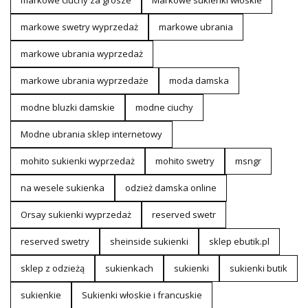
markowe swetry wyprzedaż
markowe ubrania
markowe ubrania wyprzedaż
markowe ubrania wyprzedaże
moda damska
modne bluzki damskie
modne ciuchy
Modne ubrania sklep internetowy
mohito sukienki wyprzedaż
mohito swetry
msngr
na wesele sukienka
odzież damska online
Orsay sukienki wyprzedaż
reserved swetr
reserved swetry
sheinside sukienki
sklep ebutik.pl
sklep z odzieżą
sukienkach
sukienki
sukienki butik
sukienkie
Sukienki włoskie i francuskie