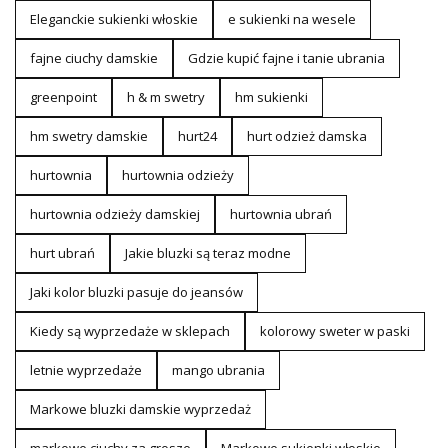
Eleganckie sukienki włoskie
e sukienki na wesele
fajne ciuchy damskie
Gdzie kupić fajne i tanie ubrania
greenpoint
h & m swetry
hm sukienki
hm swetry damskie
hurt24
hurt odzież damska
hurtownia
hurtownia odzieży
hurtownia odzieży damskiej
hurtownia ubrań
hurt ubrań
Jakie bluzki są teraz modne
Jaki kolor bluzki pasuje do jeansów
Kiedy są wyprzedaże w sklepach
kolorowy sweter w paski
letnie wyprzedaże
mango ubrania
Markowe bluzki damskie wyprzedaż
markowe ciuchy za grosze
Markowe sukienki włoskie