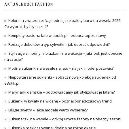
AKTUALNOŚCI FASHION
Kolor ma znaczenie: Najmodniejsze palety barw na wesela 2026.
Co wybrać, by błyszczeć?
Komplety basic na lato w ebutik.pl – zobacz top zestawy
Rodzaje dekoltów a typ sylwetki – jak dobrać odpowiedni?
Stylizacje z modnymi bluzkami na wakacje – jaki look jest obecnie
na czasie?
Modne sukienki na wesele na lato – na jaki model postawić?
Niepowtarzalne sukienki – zobacz nową kolekcję sukienek od
eButik.pl
Marynarki damskie – podpowiadamy jak stylizować je latem?
Sukienki w kwiaty na wiosnę – poznaj ponadczasowy trend
Długie swetry – jakie modele warto wybierać?
Sukieneczki na wesele – odkryj urocze fasony na obecny sezon!
Sukienka rozkloszowana idealna na różne okazje