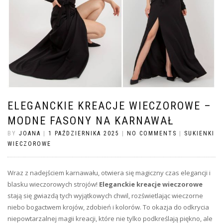
ELEGANCKIE KREACJE WIECZOROWE –
MODNE FASONY NA KARNAWAŁ
BY
JOANA
|
1 PAŹDZIERNIKA 2025
|
NO COMMENTS
|
SUKIENKI
WIECZOROWE
Wraz z nadejściem karnawału, otwiera się magiczny czas elegancji i
blasku wieczorowych strojów!
Eleganckie kreacje wieczorowe
stają się gwiazdą tych wyjątkowych chwil, rozświetlając wieczorne
niebo bogactwem krojów, zdobień i kolorów. To okazja do odkrycia
niepowtarzalnej magii kreacji, które nie tylko podkreślają piękno, ale