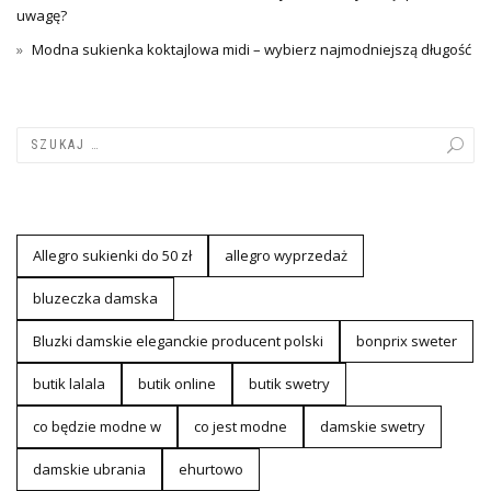
uwagę?
Modna sukienka koktajlowa midi – wybierz najmodniejszą długość
Allegro sukienki do 50 zł
allegro wyprzedaż
bluzeczka damska
Bluzki damskie eleganckie producent polski
bonprix sweter
butik lalala
butik online
butik swetry
co będzie modne w
co jest modne
damskie swetry
damskie ubrania
ehurtowo