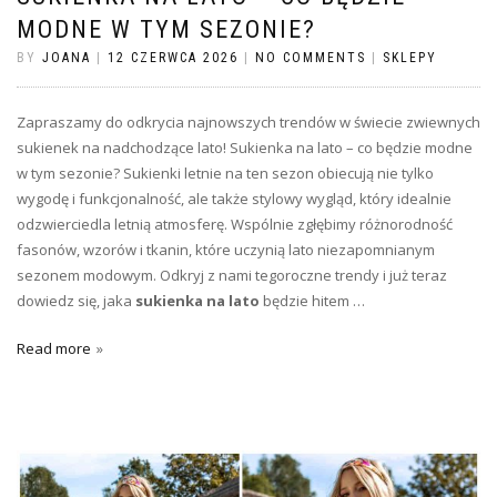
MODNE W TYM SEZONIE?
BY
JOANA
|
12 CZERWCA 2026
|
NO COMMENTS
|
SKLEPY
Zapraszamy do odkrycia najnowszych trendów w świecie zwiewnych
sukienek na nadchodzące lato! Sukienka na lato – co będzie modne
w tym sezonie? Sukienki letnie na ten sezon obiecują nie tylko
wygodę i funkcjonalność, ale także stylowy wygląd, który idealnie
odzwierciedla letnią atmosferę. Wspólnie zgłębimy różnorodność
fasonów, wzorów i tkanin, które uczynią lato niezapomnianym
sezonem modowym. Odkryj z nami tegoroczne trendy i już teraz
dowiedz się, jaka
sukienka na lato
będzie hitem …
Read more