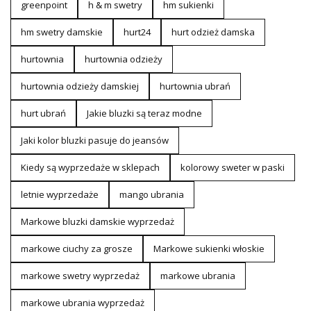
greenpoint
h & m swetry
hm sukienki
hm swetry damskie
hurt24
hurt odzież damska
hurtownia
hurtownia odzieży
hurtownia odzieży damskiej
hurtownia ubrań
hurt ubrań
Jakie bluzki są teraz modne
Jaki kolor bluzki pasuje do jeansów
Kiedy są wyprzedaże w sklepach
kolorowy sweter w paski
letnie wyprzedaże
mango ubrania
Markowe bluzki damskie wyprzedaż
markowe ciuchy za grosze
Markowe sukienki włoskie
markowe swetry wyprzedaż
markowe ubrania
markowe ubrania wyprzedaż