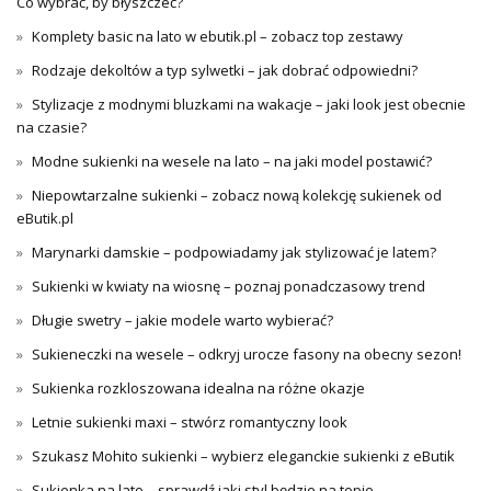
Co wybrać, by błyszczeć?
Komplety basic na lato w ebutik.pl – zobacz top zestawy
Rodzaje dekoltów a typ sylwetki – jak dobrać odpowiedni?
Stylizacje z modnymi bluzkami na wakacje – jaki look jest obecnie
na czasie?
Modne sukienki na wesele na lato – na jaki model postawić?
Niepowtarzalne sukienki – zobacz nową kolekcję sukienek od
eButik.pl
Marynarki damskie – podpowiadamy jak stylizować je latem?
Sukienki w kwiaty na wiosnę – poznaj ponadczasowy trend
Długie swetry – jakie modele warto wybierać?
Sukieneczki na wesele – odkryj urocze fasony na obecny sezon!
Sukienka rozkloszowana idealna na różne okazje
Letnie sukienki maxi – stwórz romantyczny look
Szukasz Mohito sukienki – wybierz eleganckie sukienki z eButik
Sukienka na lato – sprawdź jaki styl będzie na topie