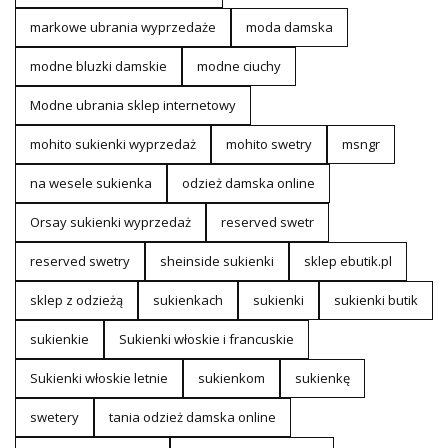
markowe ubrania wyprzedaże
moda damska
modne bluzki damskie
modne ciuchy
Modne ubrania sklep internetowy
mohito sukienki wyprzedaż
mohito swetry
msngr
na wesele sukienka
odzież damska online
Orsay sukienki wyprzedaż
reserved swetr
reserved swetry
sheinside sukienki
sklep ebutik.pl
sklep z odzieżą
sukienkach
sukienki
sukienki butik
sukienkie
Sukienki włoskie i francuskie
Sukienki włoskie letnie
sukienkom
sukienkę
swetery
tania odzież damska online