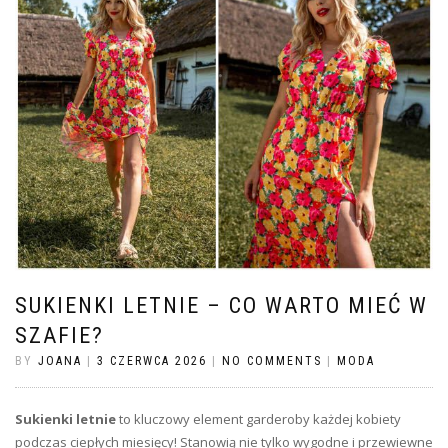
SUKIENKI LETNIE – CO WARTO MIEĆ W
SZAFIE?
BY
JOANA
|
3 CZERWCA 2026
|
NO COMMENTS
|
MODA
Sukienki letnie
to kluczowy element garderoby każdej kobiety
podczas ciepłych miesięcy! Stanowią nie tylko wygodne i przewiewne