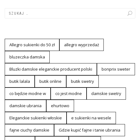
Allegro sukienki do 50 zł
allegro wyprzedaż
bluzeczka damska
Bluzki damskie eleganckie producent polski
bonprix sweter
butik lalala
butik online
butik swetry
co będzie modne w
co jest modne
damskie swetry
damskie ubrania
ehurtowo
Eleganckie sukienki włoskie
e sukienki na wesele
fajne ciuchy damskie
Gdzie kupić fajne i tanie ubrania