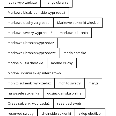
letnie wyprzedaże
mango ubrania
Markowe bluzki damskie wyprzedaż
markowe ciuchy za grosze
Markowe sukienki włoskie
markowe swetry wyprzedaż
markowe ubrania
markowe ubrania wyprzedaż
markowe ubrania wyprzedaże
moda damska
modne bluzki damskie
modne ciuchy
Modne ubrania sklep internetowy
mohito sukienki wyprzedaż
mohito swetry
msngr
na wesele sukienka
odzież damska online
Orsay sukienki wyprzedaż
reserved swetr
reserved swetry
sheinside sukienki
sklep ebutik.pl