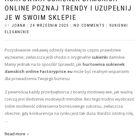
ONLINE POZNAJ TRENDY I UZUPEŁNIJ
JE W SWOIM SKLEPIE
BY
JOANA
|
24 WRZEŚNIA 2025
|
NO COMMENTS
|
SUKIENKI
ELEGANCKIE
Pozyskiwanie ciekawej odzieży damskiej to często prawdziwe
wyzwanie, zwłaszcza jeśli chodzi o oryginalne
sukienki
damskie.
Mamy jednak na to sposób! Sprawdź, jak
hurtownia
sukienek
damskich online Factoryprice.eu
może być realnym wsparciem
dla prowadzenia Twojego biznesu.
Z pewnością każdy przedsiębiorca z branży modowej wie, jak ważną
rzeczą jest śledzenie modowych trendów. Bez tego trudno wyobrazić
sobie możliwość odniesienia biznesowego sukcesu, zwłaszcza
obecnie, gdy konkurencja na rynku jest tak duża. Bardzo istotną rolę,
…
Read more