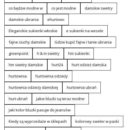
co będzie modne w
co jest modne
damskie swetry
damskie ubrania
ehurtowo
Eleganckie sukienki włoskie
e sukienki na wesele
fajne ciuchy damskie
Gdzie kupić fajne i tanie ubrania
greenpoint
h & m swetry
hm sukienki
hm swetry damskie
hurt24
hurt odzież damska
hurtownia
hurtownia odzieży
hurtownia odzieży damskiej
hurtownia ubrań
hurt ubrań
Jakie bluzki są teraz modne
Jaki kolor bluzki pasuje do jeansów
Kiedy są wyprzedaże w sklepach
kolorowy sweter w paski