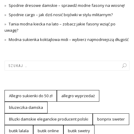
Spodnie dresowe damskie – sprawdź modne fasony na wiosnę!
Spodnie cargo – jak dziś nosić bojówki w stylu militarnym?
Tania modna kiecka na lato – zobacz jakie fasony wziąć po
uwagę?
Modna sukienka koktajlowa midi – wybierz najmodniejszą długość
Allegro sukienki do 50 zł
allegro wyprzedaż
bluzeczka damska
Bluzki damskie eleganckie producent polski
bonprix sweter
butik lalala
butik online
butik swetry