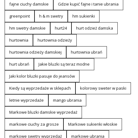
fajne ciuchy damskie
Gdzie kupić fajne i tanie ubrania
greenpoint
h & m swetry
hm sukienki
hm swetry damskie
hurt24
hurt odzież damska
hurtownia
hurtownia odzieży
hurtownia odzieży damskiej
hurtownia ubrań
hurt ubrań
Jakie bluzki są teraz modne
Jaki kolor bluzki pasuje do jeansów
Kiedy są wyprzedaże w sklepach
kolorowy sweter w paski
letnie wyprzedaże
mango ubrania
Markowe bluzki damskie wyprzedaż
markowe ciuchy za grosze
Markowe sukienki włoskie
markowe swetry wyprzedaż
markowe ubrania