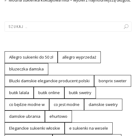
Modna sukienka koktajlowa midi – wybierz najmodniejszą długość
Allegro sukienki do 50 zł
allegro wyprzedaż
bluzeczka damska
Bluzki damskie eleganckie producent polski
bonprix sweter
butik lalala
butik online
butik swetry
co będzie modne w
co jest modne
damskie swetry
damskie ubrania
ehurtowo
Eleganckie sukienki włoskie
e sukienki na wesele