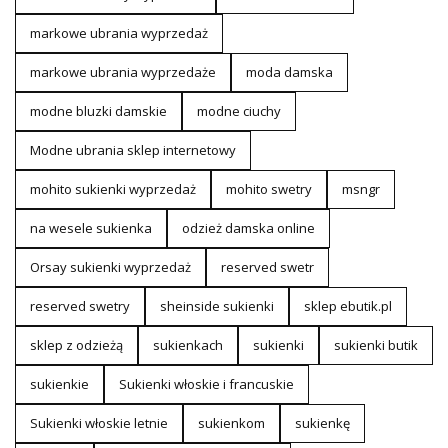
markowe ubrania wyprzedaż
markowe ubrania wyprzedaże
moda damska
modne bluzki damskie
modne ciuchy
Modne ubrania sklep internetowy
mohito sukienki wyprzedaż
mohito swetry
msngr
na wesele sukienka
odzież damska online
Orsay sukienki wyprzedaż
reserved swetr
reserved swetry
sheinside sukienki
sklep ebutik.pl
sklep z odzieżą
sukienkach
sukienki
sukienki butik
sukienkie
Sukienki włoskie i francuskie
Sukienki włoskie letnie
sukienkom
sukienkę