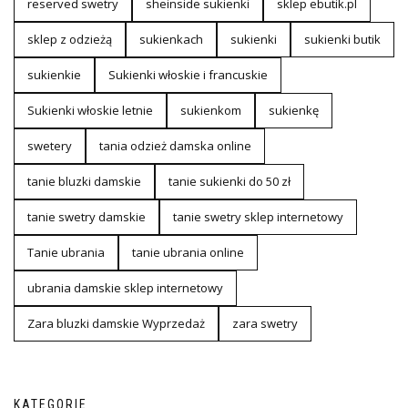
reserved swetry
sheinside sukienki
sklep ebutik.pl
sklep z odzieżą
sukienkach
sukienki
sukienki butik
sukienkie
Sukienki włoskie i francuskie
Sukienki włoskie letnie
sukienkom
sukienkę
swetery
tania odzież damska online
tanie bluzki damskie
tanie sukienki do 50 zł
tanie swetry damskie
tanie swetry sklep internetowy
Tanie ubrania
tanie ubrania online
ubrania damskie sklep internetowy
Zara bluzki damskie Wyprzedaż
zara swetry
KATEGORIE