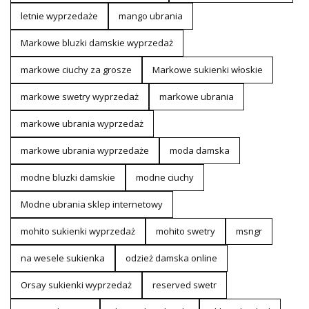
letnie wyprzedaże
mango ubrania
Markowe bluzki damskie wyprzedaż
markowe ciuchy za grosze
Markowe sukienki włoskie
markowe swetry wyprzedaż
markowe ubrania
markowe ubrania wyprzedaż
markowe ubrania wyprzedaże
moda damska
modne bluzki damskie
modne ciuchy
Modne ubrania sklep internetowy
mohito sukienki wyprzedaż
mohito swetry
msngr
na wesele sukienka
odzież damska online
Orsay sukienki wyprzedaż
reserved swetr