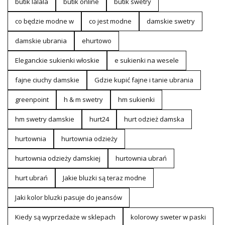
butik lalala
butik online
butik swetry
co będzie modne w
co jest modne
damskie swetry
damskie ubrania
ehurtowo
Eleganckie sukienki włoskie
e sukienki na wesele
fajne ciuchy damskie
Gdzie kupić fajne i tanie ubrania
greenpoint
h & m swetry
hm sukienki
hm swetry damskie
hurt24
hurt odzież damska
hurtownia
hurtownia odzieży
hurtownia odzieży damskiej
hurtownia ubrań
hurt ubrań
Jakie bluzki są teraz modne
Jaki kolor bluzki pasuje do jeansów
Kiedy są wyprzedaże w sklepach
kolorowy sweter w paski