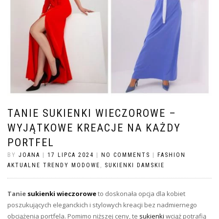
TANIE SUKIENKI WIECZOROWE –
WYJĄTKOWE KREACJE NA KAŻDY
PORTFEL
BY
JOANA
|
17 LIPCA 2024
|
NO COMMENTS
|
FASHION
AKTUALNE TRENDY MODOWE
,
SUKIENKI DAMSKIE
Tanie
sukienki wieczorowe
to doskonała opcja dla kobiet
poszukujących eleganckich i stylowych kreacji bez nadmiernego
obciążenia portfela. Pomimo niższej ceny, te
sukienki
wciąż potrafią