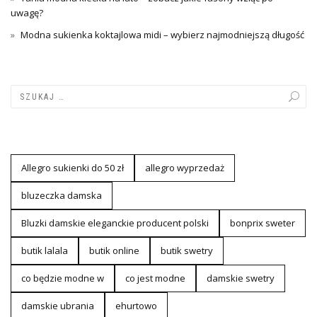
uwagę?
Modna sukienka koktajlowa midi – wybierz najmodniejszą długość
Allegro sukienki do 50 zł
allegro wyprzedaż
bluzeczka damska
Bluzki damskie eleganckie producent polski
bonprix sweter
butik lalala
butik online
butik swetry
co będzie modne w
co jest modne
damskie swetry
damskie ubrania
ehurtowo