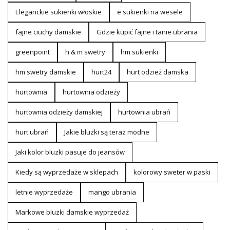
Eleganckie sukienki włoskie
e sukienki na wesele
fajne ciuchy damskie
Gdzie kupić fajne i tanie ubrania
greenpoint
h & m swetry
hm sukienki
hm swetry damskie
hurt24
hurt odzież damska
hurtownia
hurtownia odzieży
hurtownia odzieży damskiej
hurtownia ubrań
hurt ubrań
Jakie bluzki są teraz modne
Jaki kolor bluzki pasuje do jeansów
Kiedy są wyprzedaże w sklepach
kolorowy sweter w paski
letnie wyprzedaże
mango ubrania
Markowe bluzki damskie wyprzedaż