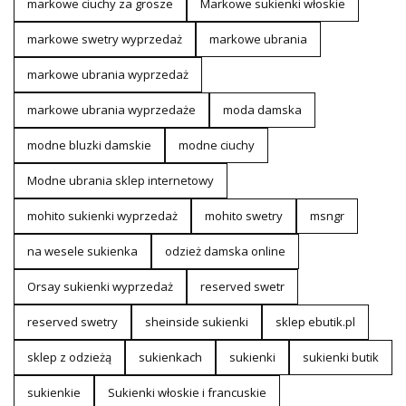
markowe ciuchy za grosze
Markowe sukienki włoskie
markowe swetry wyprzedaż
markowe ubrania
markowe ubrania wyprzedaż
markowe ubrania wyprzedaże
moda damska
modne bluzki damskie
modne ciuchy
Modne ubrania sklep internetowy
mohito sukienki wyprzedaż
mohito swetry
msngr
na wesele sukienka
odzież damska online
Orsay sukienki wyprzedaż
reserved swetr
reserved swetry
sheinside sukienki
sklep ebutik.pl
sklep z odzieżą
sukienkach
sukienki
sukienki butik
sukienkie
Sukienki włoskie i francuskie