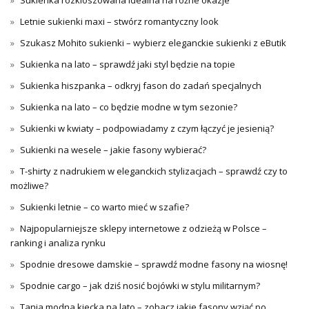
Sukienka rozkloszowana idealna na różne okazje
Letnie sukienki maxi – stwórz romantyczny look
Szukasz Mohito sukienki – wybierz eleganckie sukienki z eButik
Sukienka na lato – sprawdź jaki styl będzie na topie
Sukienka hiszpanka – odkryj fason do zadań specjalnych
Sukienka na lato – co będzie modne w tym sezonie?
Sukienki w kwiaty – podpowiadamy z czym łączyć je jesienią?
Sukienki na wesele – jakie fasony wybierać?
T-shirty z nadrukiem w eleganckich stylizacjach – sprawdź czy to
możliwe?
Sukienki letnie – co warto mieć w szafie?
Najpopularniejsze sklepy internetowe z odzieżą w Polsce –
ranking i analiza rynku
Spodnie dresowe damskie – sprawdź modne fasony na wiosnę!
Spodnie cargo – jak dziś nosić bojówki w stylu militarnym?
Tania modna kiecka na lato – zobacz jakie fasony wziąć po