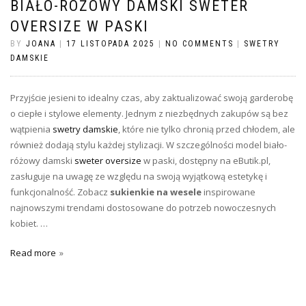
BIAŁO-RÓŻOWY DAMSKI SWETER
OVERSIZE W PASKI
BY
JOANA
|
17 LISTOPADA 2025
|
NO COMMENTS
|
SWETRY
DAMSKIE
Przyjście jesieni to idealny czas, aby zaktualizować swoją garderobę
o ciepłe i stylowe elementy. Jednym z niezbędnych zakupów są bez
wątpienia
swetry damskie
, które nie tylko chronią przed chłodem, ale
również dodają stylu każdej stylizacji. W szczególności model biało-
różowy damski
sweter oversize
w paski, dostępny na eButik.pl,
zasługuje na uwagę ze względu na swoją wyjątkową estetykę i
funkcjonalność. Zobacz
sukienkie na wesele
inspirowane
najnowszymi trendami dostosowane do potrzeb nowoczesnych
kobiet. …
Read more