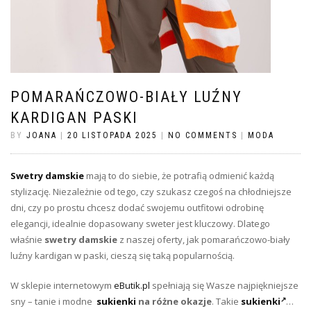
POMARAŃCZOWO-BIAŁY LUŹNY
KARDIGAN PASKI
BY
JOANA
|
20 LISTOPADA 2025
|
NO COMMENTS
|
MODA
Swetry damskie
mają to do siebie, że potrafią odmienić każdą
stylizację. Niezależnie od tego, czy szukasz czegoś na chłodniejsze
dni, czy po prostu chcesz dodać swojemu outfitowi odrobinę
elegancji, idealnie dopasowany sweter jest kluczowy. Dlatego
właśnie
swetry damskie
z naszej oferty, jak pomarańczowo-biały
luźny kardigan w paski, cieszą się taką popularnością.
W sklepie internetowym
eButik.pl
spełniają się Wasze najpiękniejsze
sny – tanie i modne
sukienki
na różne okazje
. Takie
sukienki
…