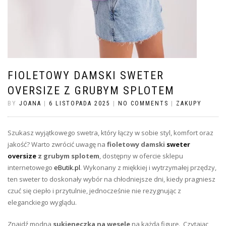
FIOLETOWY DAMSKI SWETER
OVERSIZE Z GRUBYM SPLOTEM
BY
JOANA
|
6 LISTOPADA 2025
|
NO COMMENTS
|
ZAKUPY
Szukasz wyjątkowego swetra, który łączy w sobie styl, komfort oraz
jakość? Warto zwrócić uwagę na
fioletowy damski
sweter
oversize
z grubym splotem
, dostępny w ofercie sklepu
internetowego
eButik.pl
. Wykonany z miękkiej i wytrzymałej przędzy,
ten sweter to doskonały wybór na chłodniejsze dni, kiedy pragniesz
czuć się ciepło i przytulnie, jednocześnie nie rezygnując z
eleganckiego wyglądu.
Znajdź modna
sukieneczka na wesele
na każdą figurę. Czytając