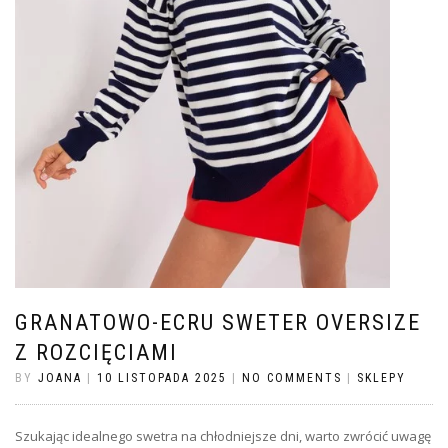
GRANATOWO-ECRU SWETER OVERSIZE
Z ROZCIĘCIAMI
BY
JOANA
|
10 LISTOPADA 2025
|
NO COMMENTS
|
SKLEPY
Szukając idealnego swetra na chłodniejsze dni, warto zwrócić uwagę