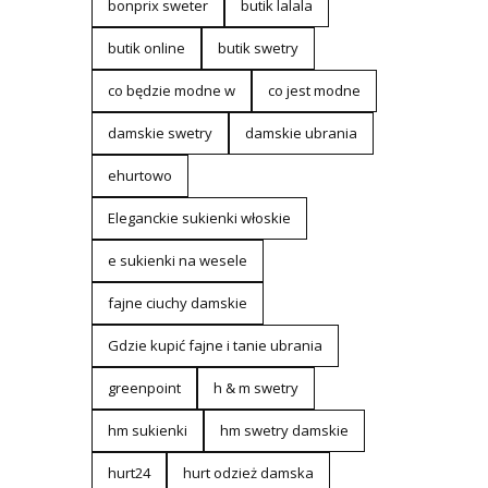
bonprix sweter
butik lalala
butik online
butik swetry
co będzie modne w
co jest modne
damskie swetry
damskie ubrania
ehurtowo
Eleganckie sukienki włoskie
e sukienki na wesele
fajne ciuchy damskie
Gdzie kupić fajne i tanie ubrania
greenpoint
h & m swetry
hm sukienki
hm swetry damskie
hurt24
hurt odzież damska