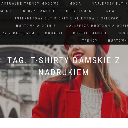
N AKTUALNE TRENDY MODOWE
MODA
NAJLEPSZY BUTIK
AMSKIE
BLUZY DAMSKIE
BUTY DAMSKIE
NEWS
INTERNETOWY BUTIK OPINIE KLIENTÓW O SKLEPACH
HURTOWNIA OPINIE
NAJLEPSZA HURTOWNIA ODZI
UZY Z KAPTUREM
DODATKI
KURTKI DAMSKIE
SPO
TRENDY
HURTOWNI
TAG:
T-SHIRTY DAMSKIE Z
NADRUKIEM