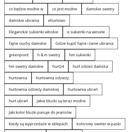
co będzie modne w
co jest modne
damskie swetry
damskie ubrania
ehurtowo
Eleganckie sukienki włoskie
e sukienki na wesele
fajne ciuchy damskie
Gdzie kupić fajne i tanie ubrania
greenpoint
h & m swetry
hm sukienki
hm swetry damskie
hurt24
hurt odzież damska
hurtownia
hurtownia odzieży
hurtownia odzieży damskiej
hurtownia ubrań
hurt ubrań
Jakie bluzki są teraz modne
Jaki kolor bluzki pasuje do jeansów
Kiedy są wyprzedaże w sklepach
kolorowy sweter w paski