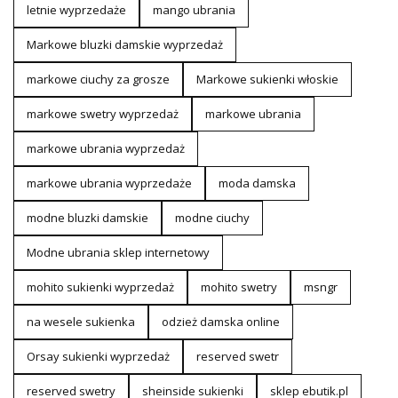
letnie wyprzedaże
mango ubrania
Markowe bluzki damskie wyprzedaż
markowe ciuchy za grosze
Markowe sukienki włoskie
markowe swetry wyprzedaż
markowe ubrania
markowe ubrania wyprzedaż
markowe ubrania wyprzedaże
moda damska
modne bluzki damskie
modne ciuchy
Modne ubrania sklep internetowy
mohito sukienki wyprzedaż
mohito swetry
msngr
na wesele sukienka
odzież damska online
Orsay sukienki wyprzedaż
reserved swetr
reserved swetry
sheinside sukienki
sklep ebutik.pl