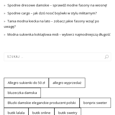
Spodnie dresowe damskie – sprawdź modne fasony na wiosnę!
Spodnie cargo – jak dziś nosić bojówki w stylu militarnym?
Tania modna kiecka na lato – zobacz jakie fasony wziąć po
uwagę?
Modna sukienka koktajlowa midi – wybierz najmodniejszą długość
Allegro sukienki do 50 zł
allegro wyprzedaż
bluzeczka damska
Bluzki damskie eleganckie producent polski
bonprix sweter
butik lalala
butik online
butik swetry