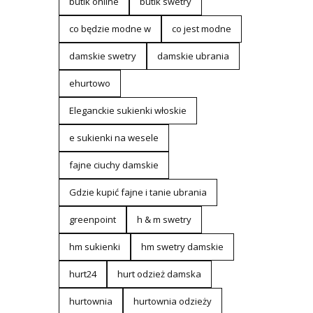
butik online
butik swetry
co będzie modne w
co jest modne
damskie swetry
damskie ubrania
ehurtowo
Eleganckie sukienki włoskie
e sukienki na wesele
fajne ciuchy damskie
Gdzie kupić fajne i tanie ubrania
greenpoint
h & m swetry
hm sukienki
hm swetry damskie
hurt24
hurt odzież damska
hurtownia
hurtownia odzieży