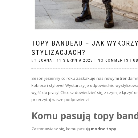
TOPY BANDEAU – JAK WYKORZ
STYLIZACJACH?
BY
JOANA
|
11 SIERPNIA 2025
|
NO COMMENTS
|
UB
Sezon jesienny co roku zaskakuje nas nowymi trendami!
kobiece i stylowe! Wystarczy je odpowiednio wystylizow
wyjść do pracy! Chcesz dowiedzieć się, z czym je łączyć 
przeczytaj nasze podpowiedzi!
Komu pasują topy ban
Zastanawiasz się, komu pasują
modne topy
…