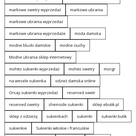
markowe swetry wyprzedaż
markowe ubrania
markowe ubrania wyprzedaż
markowe ubrania wyprzedaże
moda damska
modne bluzki damskie
modne ciuchy
Modne ubrania sklep internetowy
mohito sukienki wyprzedaż
mohito swetry
msngr
na wesele sukienka
odzież damska online
Orsay sukienki wyprzedaż
reserved swetr
reserved swetry
sheinside sukienki
sklep ebutik.pl
sklep z odzieżą
sukienkach
sukienki
sukienki butik
sukienkie
Sukienki włoskie i francuskie