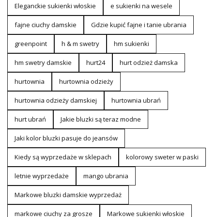
Eleganckie sukienki włoskie
e sukienki na wesele
fajne ciuchy damskie
Gdzie kupić fajne i tanie ubrania
greenpoint
h & m swetry
hm sukienki
hm swetry damskie
hurt24
hurt odzież damska
hurtownia
hurtownia odzieży
hurtownia odzieży damskiej
hurtownia ubrań
hurt ubrań
Jakie bluzki są teraz modne
Jaki kolor bluzki pasuje do jeansów
Kiedy są wyprzedaże w sklepach
kolorowy sweter w paski
letnie wyprzedaże
mango ubrania
Markowe bluzki damskie wyprzedaż
markowe ciuchy za grosze
Markowe sukienki włoskie