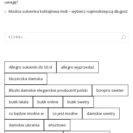
uwagę?
Modna sukienka koktajlowa midi – wybierz najmodniejszą długość
Allegro sukienki do 50 zł
allegro wyprzedaż
bluzeczka damska
Bluzki damskie eleganckie producent polski
bonprix sweter
butik lalala
butik online
butik swetry
co będzie modne w
co jest modne
damskie swetry
damskie ubrania
ehurtowo