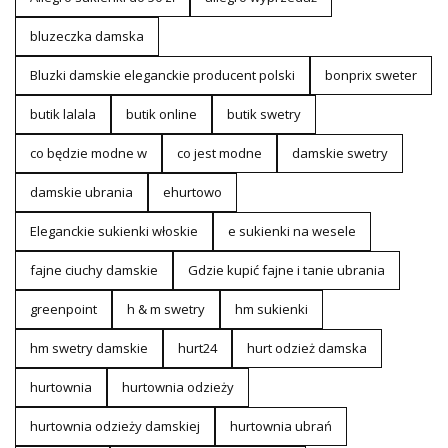
bluzeczka damska
Bluzki damskie eleganckie producent polski
bonprix sweter
butik lalala
butik online
butik swetry
co będzie modne w
co jest modne
damskie swetry
damskie ubrania
ehurtowo
Eleganckie sukienki włoskie
e sukienki na wesele
fajne ciuchy damskie
Gdzie kupić fajne i tanie ubrania
greenpoint
h & m swetry
hm sukienki
hm swetry damskie
hurt24
hurt odzież damska
hurtownia
hurtownia odzieży
hurtownia odzieży damskiej
hurtownia ubrań