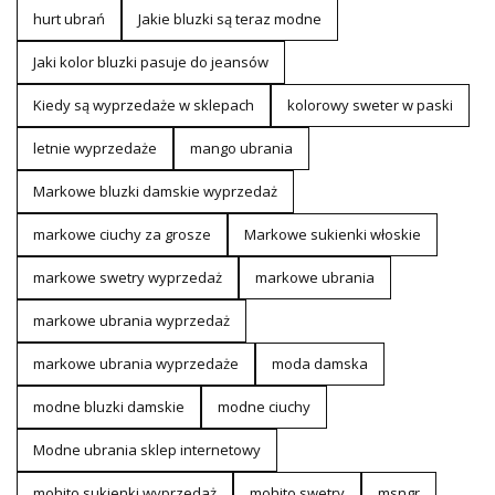
hurt ubrań
Jakie bluzki są teraz modne
Jaki kolor bluzki pasuje do jeansów
Kiedy są wyprzedaże w sklepach
kolorowy sweter w paski
letnie wyprzedaże
mango ubrania
Markowe bluzki damskie wyprzedaż
markowe ciuchy za grosze
Markowe sukienki włoskie
markowe swetry wyprzedaż
markowe ubrania
markowe ubrania wyprzedaż
markowe ubrania wyprzedaże
moda damska
modne bluzki damskie
modne ciuchy
Modne ubrania sklep internetowy
mohito sukienki wyprzedaż
mohito swetry
msngr