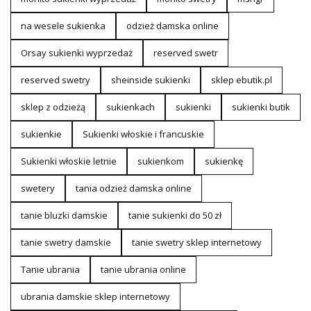
na wesele sukienka
odzież damska online
Orsay sukienki wyprzedaż
reserved swetr
reserved swetry
sheinside sukienki
sklep ebutik.pl
sklep z odzieżą
sukienkach
sukienki
sukienki butik
sukienkie
Sukienki włoskie i francuskie
Sukienki włoskie letnie
sukienkom
sukienkę
swetery
tania odzież damska online
tanie bluzki damskie
tanie sukienki do 50 zł
tanie swetry damskie
tanie swetry sklep internetowy
Tanie ubrania
tanie ubrania online
ubrania damskie sklep internetowy