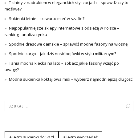
T-shirty z nadrukiem w eleganckich stylizacjach – sprawdź czy to
możliwe?
Sukienki letnie – co warto mieć w szafie?
Najpopularniejsze sklepy internetowe z odzieżą w Polsce –
ranking i analiza rynku
Spodnie dresowe damskie – sprawdź modne fasony na wiosnę!
Spodnie cargo – jak dziś nosić bojówki w stylu militarnym?
Tania modna kiecka na lato – zobacz jakie fasony wziąć po
uwagę?
Modna sukienka koktajlowa midi – wybierz najmodniejszą długość
Allegro sukienki do 50 zł
allegro wyprzedaż