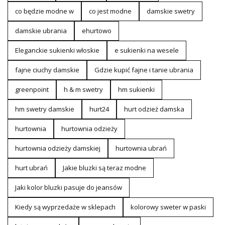
co będzie modne w
co jest modne
damskie swetry
damskie ubrania
ehurtowo
Eleganckie sukienki włoskie
e sukienki na wesele
fajne ciuchy damskie
Gdzie kupić fajne i tanie ubrania
greenpoint
h & m swetry
hm sukienki
hm swetry damskie
hurt24
hurt odzież damska
hurtownia
hurtownia odzieży
hurtownia odzieży damskiej
hurtownia ubrań
hurt ubrań
Jakie bluzki są teraz modne
Jaki kolor bluzki pasuje do jeansów
Kiedy są wyprzedaże w sklepach
kolorowy sweter w paski