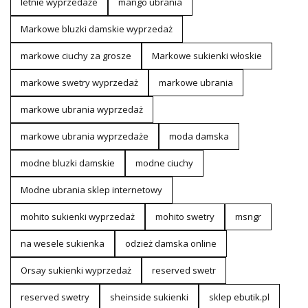
letnie wyprzedaże
mango ubrania
Markowe bluzki damskie wyprzedaż
markowe ciuchy za grosze
Markowe sukienki włoskie
markowe swetry wyprzedaż
markowe ubrania
markowe ubrania wyprzedaż
markowe ubrania wyprzedaże
moda damska
modne bluzki damskie
modne ciuchy
Modne ubrania sklep internetowy
mohito sukienki wyprzedaż
mohito swetry
msngr
na wesele sukienka
odzież damska online
Orsay sukienki wyprzedaż
reserved swetr
reserved swetry
sheinside sukienki
sklep ebutik.pl